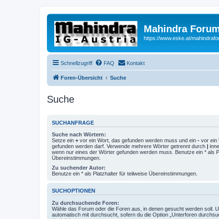
Mahindra Forum
https://www.eske.at/mahindraf
Schnellzugriff
FAQ
Kontakt
Foren-Übersicht
Suche
Suche
SUCHANFRAGE
Suche nach Wörtern:
Setze ein
+
vor ein Wort, das gefunden werden muss und ein
-
vor ein 
gefunden werden darf. Verwende mehrere Wörter getrennt durch
|
inne
wenn nur eines der Wörter gefunden werden muss. Benutze ein * als Pla
Übereinstimmungen.
Zu suchender Autor:
Benutze ein * als Platzhalter für teilweise Übereinstimmungen.
SUCHOPTIONEN
Zu durchsuchende Foren:
Wähle das Forum oder die Foren aus, in denen gesucht werden soll. 
automatisch mit durchsucht, sofern du die Option „Unterforen durchsu