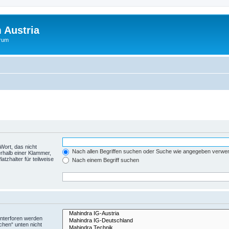
 Austria
orum
Wort, das nicht
Nach allen Begriffen suchen oder Suche wie angegeben verwe
rhalb einer Klammer,
tzhalter für teilweise
Nach einem Begriff suchen
Unterforen werden
chen“ unten nicht