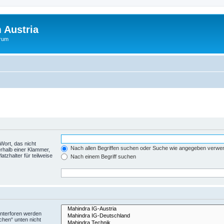
 Austria
orum
Wort, das nicht
Nach allen Begriffen suchen oder Suche wie angegeben verwe
rhalb einer Klammer,
tzhalter für teilweise
Nach einem Begriff suchen
Unterforen werden
chen“ unten nicht