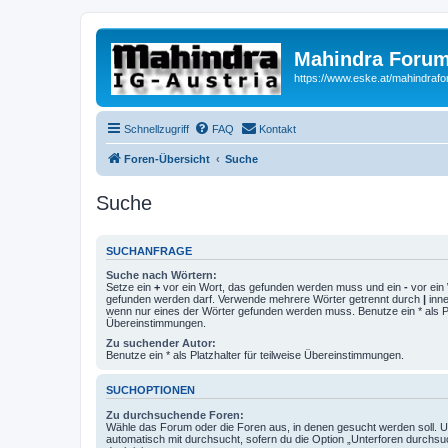
Mahindra Forum
https://www.eske.at/mahindraf
Schnellzugriff
FAQ
Kontakt
Foren-Übersicht
Suche
Suche
SUCHANFRAGE
Suche nach Wörtern:
Setze ein
+
vor ein Wort, das gefunden werden muss und ein
-
vor ein 
gefunden werden darf. Verwende mehrere Wörter getrennt durch
|
inne
wenn nur eines der Wörter gefunden werden muss. Benutze ein * als Pla
Übereinstimmungen.
Zu suchender Autor:
Benutze ein * als Platzhalter für teilweise Übereinstimmungen.
SUCHOPTIONEN
Zu durchsuchende Foren:
Wähle das Forum oder die Foren aus, in denen gesucht werden soll. 
automatisch mit durchsucht, sofern du die Option „Unterforen durchsu