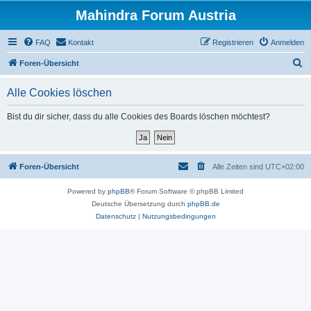
Mahindra Forum Austria
FAQ
Kontakt
Registrieren
Anmelden
S
Foren-Übersicht
u
Alle Cookies löschen
c
h
Bist du dir sicher, dass du alle Cookies des Boards löschen möchtest?
e
Foren-Übersicht
Alle Zeiten sind
UTC+02:00
Powered by
phpBB
® Forum Software © phpBB Limited
Deutsche Übersetzung durch
phpBB.de
Datenschutz
|
Nutzungsbedingungen