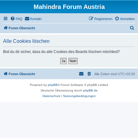
Mahindra Forum Austria
FAQ
Kontakt
Registrieren
Anmelden
S
Foren-Übersicht
u
Alle Cookies löschen
c
h
Bist du dir sicher, dass du alle Cookies des Boards löschen möchtest?
e
Foren-Übersicht
Alle Zeiten sind
UTC+02:00
Powered by
phpBB
® Forum Software © phpBB Limited
Deutsche Übersetzung durch
phpBB.de
Datenschutz
|
Nutzungsbedingungen