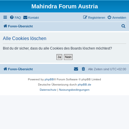
Mahindra Forum Austria
FAQ
Kontakt
Registrieren
Anmelden
S
Foren-Übersicht
u
Alle Cookies löschen
c
h
Bist du dir sicher, dass du alle Cookies des Boards löschen möchtest?
e
Foren-Übersicht
Alle Zeiten sind
UTC+02:00
Powered by
phpBB
® Forum Software © phpBB Limited
Deutsche Übersetzung durch
phpBB.de
Datenschutz
|
Nutzungsbedingungen