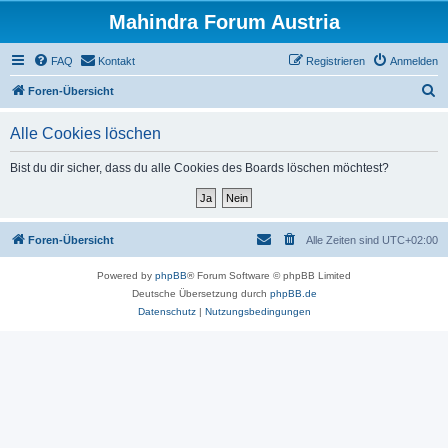
Mahindra Forum Austria
FAQ
Kontakt
Registrieren
Anmelden
S
Foren-Übersicht
u
Alle Cookies löschen
c
h
Bist du dir sicher, dass du alle Cookies des Boards löschen möchtest?
e
Foren-Übersicht
Alle Zeiten sind
UTC+02:00
Powered by
phpBB
® Forum Software © phpBB Limited
Deutsche Übersetzung durch
phpBB.de
Datenschutz
|
Nutzungsbedingungen