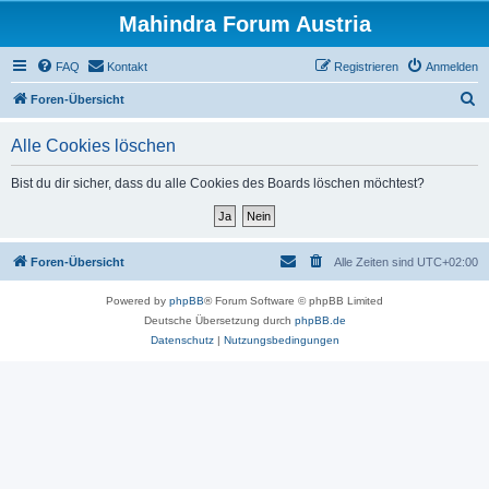
Mahindra Forum Austria
FAQ
Kontakt
Registrieren
Anmelden
S
Foren-Übersicht
u
Alle Cookies löschen
c
h
Bist du dir sicher, dass du alle Cookies des Boards löschen möchtest?
e
Foren-Übersicht
Alle Zeiten sind
UTC+02:00
Powered by
phpBB
® Forum Software © phpBB Limited
Deutsche Übersetzung durch
phpBB.de
Datenschutz
|
Nutzungsbedingungen