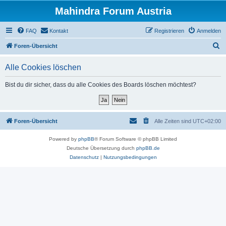
Mahindra Forum Austria
FAQ
Kontakt
Registrieren
Anmelden
S
Foren-Übersicht
u
Alle Cookies löschen
c
h
Bist du dir sicher, dass du alle Cookies des Boards löschen möchtest?
e
Foren-Übersicht
Alle Zeiten sind
UTC+02:00
Powered by
phpBB
® Forum Software © phpBB Limited
Deutsche Übersetzung durch
phpBB.de
Datenschutz
|
Nutzungsbedingungen