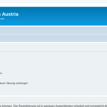
 Austria
orum
en
ieser Sitzung verbergen
 können. Die Registrierung ist in wenigen Augenblicken erledigt und ermöglicht di