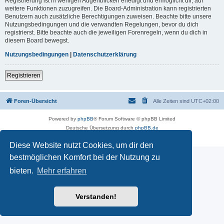
Registrierung ist in wenigen Augenblicken erledigt und ermöglicht dir, auf
weitere Funktionen zuzugreifen. Die Board-Administration kann registrierten
Benutzern auch zusätzliche Berechtigungen zuweisen. Beachte bitte unsere
Nutzungsbedingungen und die verwandten Regelungen, bevor du dich
registrierst. Bitte beachte auch die jeweiligen Forenregeln, wenn du dich in
diesem Board bewegst.
Nutzungsbedingungen
|
Datenschutzerklärung
Registrieren
Foren-Übersicht
Alle Zeiten sind
UTC+02:00
Powered by
phpBB
® Forum Software © phpBB Limited
Deutsche Übersetzung durch
phpBB.de
Datenschutz
|
Nutzungsbedingungen
Diese Website nutzt Cookies, um dir den
bestmöglichen Komfort bei der Nutzung zu
bieten.
Mehr erfahren
Verstanden!