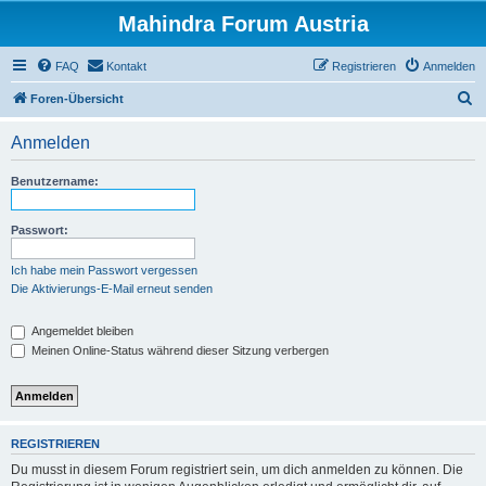
Mahindra Forum Austria
FAQ
Kontakt
Registrieren
Anmelden
S
Foren-Übersicht
u
Anmelden
c
h
Benutzername:
e
Passwort:
Ich habe mein Passwort vergessen
Die Aktivierungs-E-Mail erneut senden
Angemeldet bleiben
Meinen Online-Status während dieser Sitzung verbergen
REGISTRIEREN
Du musst in diesem Forum registriert sein, um dich anmelden zu können. Die