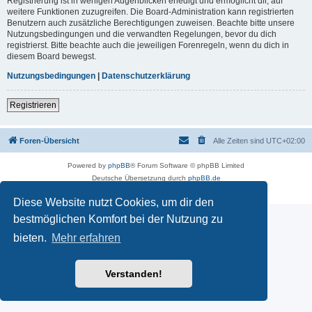
Registrierung ist in wenigen Augenblicken erledigt und ermöglicht dir, auf
weitere Funktionen zuzugreifen. Die Board-Administration kann registrierten
Benutzern auch zusätzliche Berechtigungen zuweisen. Beachte bitte unsere
Nutzungsbedingungen und die verwandten Regelungen, bevor du dich
registrierst. Bitte beachte auch die jeweiligen Forenregeln, wenn du dich in
diesem Board bewegst.
Nutzungsbedingungen
|
Datenschutzerklärung
Registrieren
Foren-Übersicht
Alle Zeiten sind
UTC+02:00
Powered by
phpBB
® Forum Software © phpBB Limited
Deutsche Übersetzung durch
phpBB.de
Datenschutz
|
Nutzungsbedingungen
Diese Website nutzt Cookies, um dir den
bestmöglichen Komfort bei der Nutzung zu
bieten.
Mehr erfahren
Verstanden!