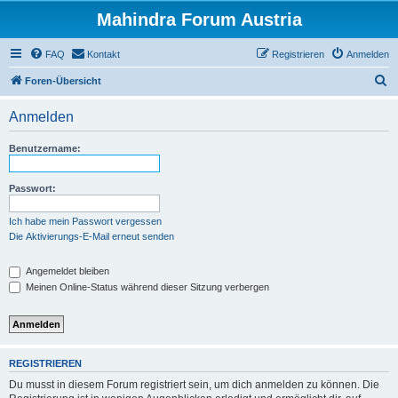
Mahindra Forum Austria
FAQ
Kontakt
Registrieren
Anmelden
S
Foren-Übersicht
u
Anmelden
c
h
Benutzername:
e
Passwort:
Ich habe mein Passwort vergessen
Die Aktivierungs-E-Mail erneut senden
Angemeldet bleiben
Meinen Online-Status während dieser Sitzung verbergen
REGISTRIEREN
Du musst in diesem Forum registriert sein, um dich anmelden zu können. Die