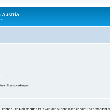
 Austria
orum
en
ieser Sitzung verbergen
 können. Die Registrierung ist in wenigen Augenblicken erledigt und ermöglicht di