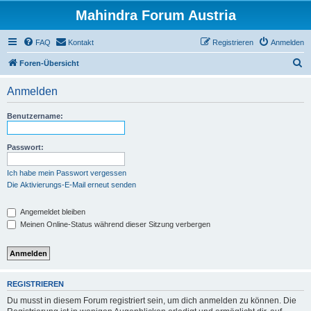
Mahindra Forum Austria
FAQ
Kontakt
Registrieren
Anmelden
S
Foren-Übersicht
u
Anmelden
c
h
Benutzername:
e
Passwort:
Ich habe mein Passwort vergessen
Die Aktivierungs-E-Mail erneut senden
Angemeldet bleiben
Meinen Online-Status während dieser Sitzung verbergen
REGISTRIEREN
Du musst in diesem Forum registriert sein, um dich anmelden zu können. Die