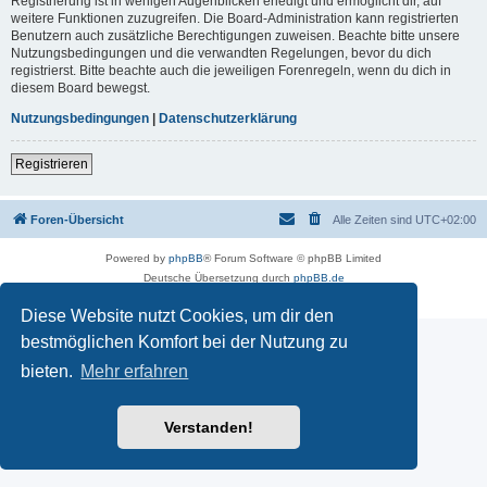
Registrierung ist in wenigen Augenblicken erledigt und ermöglicht dir, auf
weitere Funktionen zuzugreifen. Die Board-Administration kann registrierten
Benutzern auch zusätzliche Berechtigungen zuweisen. Beachte bitte unsere
Nutzungsbedingungen und die verwandten Regelungen, bevor du dich
registrierst. Bitte beachte auch die jeweiligen Forenregeln, wenn du dich in
diesem Board bewegst.
Nutzungsbedingungen
|
Datenschutzerklärung
Registrieren
Foren-Übersicht
Alle Zeiten sind
UTC+02:00
Powered by
phpBB
® Forum Software © phpBB Limited
Deutsche Übersetzung durch
phpBB.de
Datenschutz
|
Nutzungsbedingungen
Diese Website nutzt Cookies, um dir den
bestmöglichen Komfort bei der Nutzung zu
bieten.
Mehr erfahren
Verstanden!