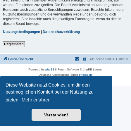
Registrierung ist in wenigen Augenblicken erledigt und ermöglicht dir, auf
weitere Funktionen zuzugreifen. Die Board-Administration kann registrierten
Benutzern auch zusätzliche Berechtigungen zuweisen. Beachte bitte unsere
Nutzungsbedingungen und die verwandten Regelungen, bevor du dich
registrierst. Bitte beachte auch die jeweiligen Forenregeln, wenn du dich in
diesem Board bewegst.
Nutzungsbedingungen
|
Datenschutzerklärung
Registrieren
Foren-Übersicht
Alle Zeiten sind
UTC+02:00
Powered by
phpBB
® Forum Software © phpBB Limited
Deutsche Übersetzung durch
phpBB.de
Datenschutz
|
Nutzungsbedingungen
Diese Website nutzt Cookies, um dir den
bestmöglichen Komfort bei der Nutzung zu
bieten.
Mehr erfahren
Verstanden!