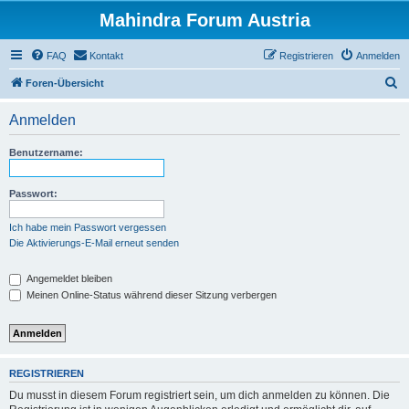
Mahindra Forum Austria
FAQ
Kontakt
Registrieren
Anmelden
S
Foren-Übersicht
u
Anmelden
c
h
Benutzername:
e
Passwort:
Ich habe mein Passwort vergessen
Die Aktivierungs-E-Mail erneut senden
Angemeldet bleiben
Meinen Online-Status während dieser Sitzung verbergen
REGISTRIEREN
Du musst in diesem Forum registriert sein, um dich anmelden zu können. Die