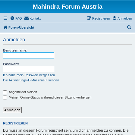
Mahindra Forum Austria
FAQ
Kontakt
Registrieren
Anmelden
S
Foren-Übersicht
u
Anmelden
c
h
Benutzername:
e
Passwort:
Ich habe mein Passwort vergessen
Die Aktivierungs-E-Mail erneut senden
Angemeldet bleiben
Meinen Online-Status während dieser Sitzung verbergen
REGISTRIEREN
Du musst in diesem Forum registriert sein, um dich anmelden zu können. Die