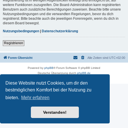
Registrierung ist in wenigen Augenblicken erledigt und ermöglicht dir, auf
weitere Funktionen zuzugreifen. Die Board-Administration kann registrierten
Benutzern auch zusätzliche Berechtigungen zuweisen. Beachte bitte unsere
Nutzungsbedingungen und die verwandten Regelungen, bevor du dich
registrierst. Bitte beachte auch die jeweiligen Forenregeln, wenn du dich in
diesem Board bewegst.
Nutzungsbedingungen
|
Datenschutzerklärung
Registrieren
Foren-Übersicht
Alle Zeiten sind
UTC+02:00
Powered by
phpBB
® Forum Software © phpBB Limited
Deutsche Übersetzung durch
phpBB.de
Datenschutz
|
Nutzungsbedingungen
Diese Website nutzt Cookies, um dir den
bestmöglichen Komfort bei der Nutzung zu
bieten.
Mehr erfahren
Verstanden!