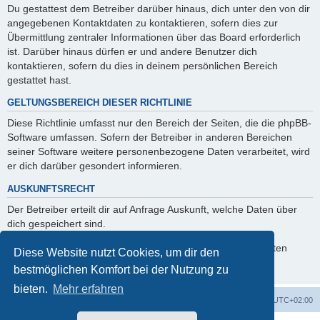
Du gestattest dem Betreiber darüber hinaus, dich unter den von dir
angegebenen Kontaktdaten zu kontaktieren, sofern dies zur
Übermittlung zentraler Informationen über das Board erforderlich
ist. Darüber hinaus dürfen er und andere Benutzer dich
kontaktieren, sofern du dies in deinem persönlichen Bereich
gestattet hast.
GELTUNGSBEREICH DIESER RICHTLINIE
Diese Richtlinie umfasst nur den Bereich der Seiten, die die phpBB-
Software umfassen. Sofern der Betreiber in anderen Bereichen
seiner Software weitere personenbezogene Daten verarbeitet, wird
er dich darüber gesondert informieren.
AUSKUNFTSRECHT
Der Betreiber erteilt dir auf Anfrage Auskunft, welche Daten über
dich gespeichert sind.
Du kannst jederzeit die Löschung bzw. Sperrung deiner Daten
Diese Website nutzt Cookies, um dir den
verlangen. Kontaktiere hierzu bitte den Betreiber.
bestmöglichen Komfort bei der Nutzung zu
bieten.
Mehr erfahren
Foren-Übersicht
Alle Zeiten sind
UTC+02:00