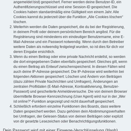
angemeldet bist) gespeichert. Ferner werden deine Benutzer-ID, ein
Authentifizierungsschlüssel und eine Session-ID gespeichert. Die
Cookies haben standardmäßig eine Gültigkeit von einem Jahr. Alle
Cookies kannst du jederzeit über die Funktion „Alle Cookies löschen“
löschen.
Weiterhin werden die Daten gespeichert, die du bei der Registrierung,
in deinem Profil oder deinem persönlichem Bereich angibst. Für die
Registrierung sind mindestens ein eindeutiger Benutzername, eine E-
Mail-Adresse und ein Passwort notwendig. Wenn durch den Betreiber
weitere Daten als notwendig festgelegt wurden, so ist dies für dich vor
deren Eingabe ersichtlich.
Wenn du einen Beitrag oder eine private Nachricht erstellst, so werden
die dort eingegebenen Daten ebenfalls gespeichert. Gleiches gilt, wenn
du einen Beitrag als Entwurf zwischenspeicherst. In diesen Fällen wird
auch deine IP-Adresse gespeichert. Die IP-Adresse wird weiterhin bei
folgenden Aktionen gespeichert: Löschen und Ändern von Beiträgen
(dazu zählen Private Nachrichten und Umfragen), Änderungen an
zentralen Profildaten (E-Mail-Adresse, Kontoaktivierung, Benutzer-
Passwort) und gescheiterte Anmeldeversuche. Die von deinem Browser
übermittelte Browser-Kennzeichnung (User Agent) wird nur in der „Wer
ist online?“-Funktion angezeigt und nicht dauerhaft gespeichert.
Schließlich erfordern einzelne Funktionen des Boards, dass weitere
Daten gespeichert werden. Dazu gehören dein Abstimmungsverhalten
bei Umfragen, der Gelesen-Status von deinen Beiträgen oder explizit
von dir gesetzte Lesezeichen oder Benachrichtigungsfunktionen.
Dein Passwort wird mit einer Einwege-Verschlüsselung (Hash)