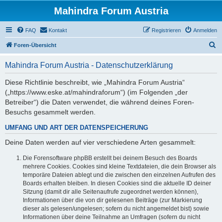
Mahindra Forum Austria
FAQ
Kontakt
Registrieren
Anmelden
S
Foren-Übersicht
u
Mahindra Forum Austria - Datenschutzerklärung
c
h
Diese Richtlinie beschreibt, wie „Mahindra Forum Austria“
(„https://www.eske.at/mahindraforum“) (im Folgenden „der
e
Betreiber“) die Daten verwendet, die während deines Foren-
Besuchs gesammelt werden.
UMFANG UND ART DER DATENSPEICHERUNG
Deine Daten werden auf vier verschiedene Arten gesammelt:
Die Forensoftware phpBB erstellt bei deinem Besuch des Boards
mehrere Cookies. Cookies sind kleine Textdateien, die dein Browser als
temporäre Dateien ablegt und die zwischen den einzelnen Aufrufen des
Boards erhalten bleiben. In diesen Cookies sind die aktuelle ID deiner
Sitzung (damit dir alle Seitenaufrufe zugeordnet werden können),
Informationen über die von dir gelesenen Beiträge (zur Markierung
dieser als gelesen/ungelesen; sofern du nicht angemeldet bist) sowie
Informationen über deine Teilnahme an Umfragen (sofern du nicht