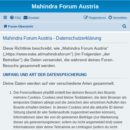
Mahindra Forum Austria
FAQ
Kontakt
Registrieren
Anmelden
S
Foren-Übersicht
u
Mahindra Forum Austria - Datenschutzerklärung
c
h
Diese Richtlinie beschreibt, wie „Mahindra Forum Austria“
(„https://www.eske.at/mahindraforum“) (im Folgenden „der
e
Betreiber“) die Daten verwendet, die während deines Foren-
Besuchs gesammelt werden.
UMFANG UND ART DER DATENSPEICHERUNG
Deine Daten werden auf vier verschiedene Arten gesammelt:
Die Forensoftware phpBB erstellt bei deinem Besuch des Boards
mehrere Cookies. Cookies sind kleine Textdateien, die dein Browser als
temporäre Dateien ablegt und die zwischen den einzelnen Aufrufen des
Boards erhalten bleiben. In diesen Cookies sind die aktuelle ID deiner
Sitzung (damit dir alle Seitenaufrufe zugeordnet werden können),
Informationen über die von dir gelesenen Beiträge (zur Markierung
dieser als gelesen/ungelesen; sofern du nicht angemeldet bist) sowie
Informationen über deine Teilnahme an Umfragen (sofern du nicht