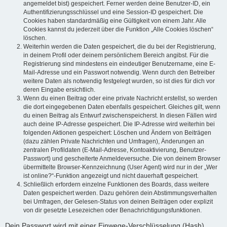
angemeldet bist) gespeichert. Ferner werden deine Benutzer-ID, ein
Authentifizierungsschlüssel und eine Session-ID gespeichert. Die
Cookies haben standardmäßig eine Gültigkeit von einem Jahr. Alle
Cookies kannst du jederzeit über die Funktion „Alle Cookies löschen“
löschen.
Weiterhin werden die Daten gespeichert, die du bei der Registrierung,
in deinem Profil oder deinem persönlichem Bereich angibst. Für die
Registrierung sind mindestens ein eindeutiger Benutzername, eine E-
Mail-Adresse und ein Passwort notwendig. Wenn durch den Betreiber
weitere Daten als notwendig festgelegt wurden, so ist dies für dich vor
deren Eingabe ersichtlich.
Wenn du einen Beitrag oder eine private Nachricht erstellst, so werden
die dort eingegebenen Daten ebenfalls gespeichert. Gleiches gilt, wenn
du einen Beitrag als Entwurf zwischenspeicherst. In diesen Fällen wird
auch deine IP-Adresse gespeichert. Die IP-Adresse wird weiterhin bei
folgenden Aktionen gespeichert: Löschen und Ändern von Beiträgen
(dazu zählen Private Nachrichten und Umfragen), Änderungen an
zentralen Profildaten (E-Mail-Adresse, Kontoaktivierung, Benutzer-
Passwort) und gescheiterte Anmeldeversuche. Die von deinem Browser
übermittelte Browser-Kennzeichnung (User Agent) wird nur in der „Wer
ist online?“-Funktion angezeigt und nicht dauerhaft gespeichert.
Schließlich erfordern einzelne Funktionen des Boards, dass weitere
Daten gespeichert werden. Dazu gehören dein Abstimmungsverhalten
bei Umfragen, der Gelesen-Status von deinen Beiträgen oder explizit
von dir gesetzte Lesezeichen oder Benachrichtigungsfunktionen.
Dein Passwort wird mit einer Einwege-Verschlüsselung (Hash)