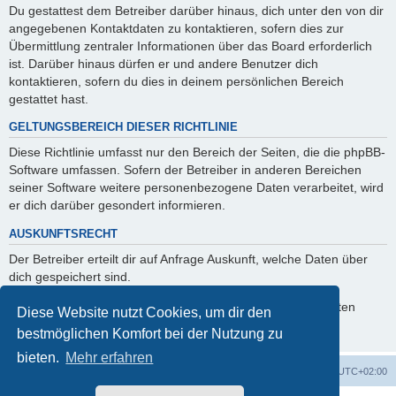
Du gestattest dem Betreiber darüber hinaus, dich unter den von dir
angegebenen Kontaktdaten zu kontaktieren, sofern dies zur
Übermittlung zentraler Informationen über das Board erforderlich
ist. Darüber hinaus dürfen er und andere Benutzer dich
kontaktieren, sofern du dies in deinem persönlichen Bereich
gestattet hast.
GELTUNGSBEREICH DIESER RICHTLINIE
Diese Richtlinie umfasst nur den Bereich der Seiten, die die phpBB-
Software umfassen. Sofern der Betreiber in anderen Bereichen
seiner Software weitere personenbezogene Daten verarbeitet, wird
er dich darüber gesondert informieren.
AUSKUNFTSRECHT
Der Betreiber erteilt dir auf Anfrage Auskunft, welche Daten über
dich gespeichert sind.
Du kannst jederzeit die Löschung bzw. Sperrung deiner Daten
Diese Website nutzt Cookies, um dir den
verlangen. Kontaktiere hierzu bitte den Betreiber.
bestmöglichen Komfort bei der Nutzung zu
bieten.
Mehr erfahren
Foren-Übersicht
Alle Zeiten sind
UTC+02:00