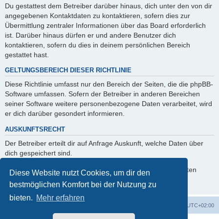
Du gestattest dem Betreiber darüber hinaus, dich unter den von dir
angegebenen Kontaktdaten zu kontaktieren, sofern dies zur
Übermittlung zentraler Informationen über das Board erforderlich
ist. Darüber hinaus dürfen er und andere Benutzer dich
kontaktieren, sofern du dies in deinem persönlichen Bereich
gestattet hast.
GELTUNGSBEREICH DIESER RICHTLINIE
Diese Richtlinie umfasst nur den Bereich der Seiten, die die phpBB-
Software umfassen. Sofern der Betreiber in anderen Bereichen
seiner Software weitere personenbezogene Daten verarbeitet, wird
er dich darüber gesondert informieren.
AUSKUNFTSRECHT
Der Betreiber erteilt dir auf Anfrage Auskunft, welche Daten über
dich gespeichert sind.
Du kannst jederzeit die Löschung bzw. Sperrung deiner Daten
Diese Website nutzt Cookies, um dir den
verlangen. Kontaktiere hierzu bitte den Betreiber.
bestmöglichen Komfort bei der Nutzung zu
bieten.
Mehr erfahren
Foren-Übersicht
Alle Zeiten sind
UTC+02:00