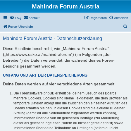
Mahindra Forum Austria
FAQ
Kontakt
Registrieren
Anmelden
S
Foren-Übersicht
u
Mahindra Forum Austria - Datenschutzerklärung
c
h
Diese Richtlinie beschreibt, wie „Mahindra Forum Austria“
(„https://www.eske.at/mahindraforum“) (im Folgenden „der
e
Betreiber“) die Daten verwendet, die während deines Foren-
Besuchs gesammelt werden.
UMFANG UND ART DER DATENSPEICHERUNG
Deine Daten werden auf vier verschiedene Arten gesammelt:
Die Forensoftware phpBB erstellt bei deinem Besuch des Boards
mehrere Cookies. Cookies sind kleine Textdateien, die dein Browser als
temporäre Dateien ablegt und die zwischen den einzelnen Aufrufen des
Boards erhalten bleiben. In diesen Cookies sind die aktuelle ID deiner
Sitzung (damit dir alle Seitenaufrufe zugeordnet werden können),
Informationen über die von dir gelesenen Beiträge (zur Markierung
dieser als gelesen/ungelesen; sofern du nicht angemeldet bist) sowie
Informationen über deine Teilnahme an Umfragen (sofern du nicht