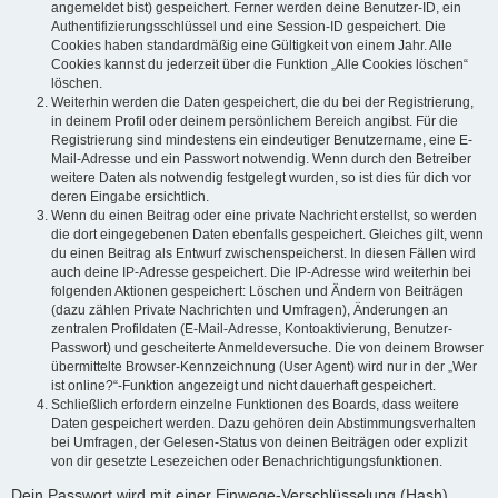
angemeldet bist) gespeichert. Ferner werden deine Benutzer-ID, ein
Authentifizierungsschlüssel und eine Session-ID gespeichert. Die
Cookies haben standardmäßig eine Gültigkeit von einem Jahr. Alle
Cookies kannst du jederzeit über die Funktion „Alle Cookies löschen“
löschen.
Weiterhin werden die Daten gespeichert, die du bei der Registrierung,
in deinem Profil oder deinem persönlichem Bereich angibst. Für die
Registrierung sind mindestens ein eindeutiger Benutzername, eine E-
Mail-Adresse und ein Passwort notwendig. Wenn durch den Betreiber
weitere Daten als notwendig festgelegt wurden, so ist dies für dich vor
deren Eingabe ersichtlich.
Wenn du einen Beitrag oder eine private Nachricht erstellst, so werden
die dort eingegebenen Daten ebenfalls gespeichert. Gleiches gilt, wenn
du einen Beitrag als Entwurf zwischenspeicherst. In diesen Fällen wird
auch deine IP-Adresse gespeichert. Die IP-Adresse wird weiterhin bei
folgenden Aktionen gespeichert: Löschen und Ändern von Beiträgen
(dazu zählen Private Nachrichten und Umfragen), Änderungen an
zentralen Profildaten (E-Mail-Adresse, Kontoaktivierung, Benutzer-
Passwort) und gescheiterte Anmeldeversuche. Die von deinem Browser
übermittelte Browser-Kennzeichnung (User Agent) wird nur in der „Wer
ist online?“-Funktion angezeigt und nicht dauerhaft gespeichert.
Schließlich erfordern einzelne Funktionen des Boards, dass weitere
Daten gespeichert werden. Dazu gehören dein Abstimmungsverhalten
bei Umfragen, der Gelesen-Status von deinen Beiträgen oder explizit
von dir gesetzte Lesezeichen oder Benachrichtigungsfunktionen.
Dein Passwort wird mit einer Einwege-Verschlüsselung (Hash)