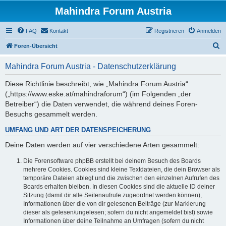
Mahindra Forum Austria
FAQ
Kontakt
Registrieren
Anmelden
S
Foren-Übersicht
u
Mahindra Forum Austria - Datenschutzerklärung
c
h
Diese Richtlinie beschreibt, wie „Mahindra Forum Austria“
(„https://www.eske.at/mahindraforum“) (im Folgenden „der
e
Betreiber“) die Daten verwendet, die während deines Foren-
Besuchs gesammelt werden.
UMFANG UND ART DER DATENSPEICHERUNG
Deine Daten werden auf vier verschiedene Arten gesammelt:
Die Forensoftware phpBB erstellt bei deinem Besuch des Boards
mehrere Cookies. Cookies sind kleine Textdateien, die dein Browser als
temporäre Dateien ablegt und die zwischen den einzelnen Aufrufen des
Boards erhalten bleiben. In diesen Cookies sind die aktuelle ID deiner
Sitzung (damit dir alle Seitenaufrufe zugeordnet werden können),
Informationen über die von dir gelesenen Beiträge (zur Markierung
dieser als gelesen/ungelesen; sofern du nicht angemeldet bist) sowie
Informationen über deine Teilnahme an Umfragen (sofern du nicht