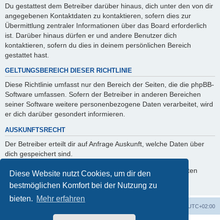
Du gestattest dem Betreiber darüber hinaus, dich unter den von dir
angegebenen Kontaktdaten zu kontaktieren, sofern dies zur
Übermittlung zentraler Informationen über das Board erforderlich
ist. Darüber hinaus dürfen er und andere Benutzer dich
kontaktieren, sofern du dies in deinem persönlichen Bereich
gestattet hast.
GELTUNGSBEREICH DIESER RICHTLINIE
Diese Richtlinie umfasst nur den Bereich der Seiten, die die phpBB-
Software umfassen. Sofern der Betreiber in anderen Bereichen
seiner Software weitere personenbezogene Daten verarbeitet, wird
er dich darüber gesondert informieren.
AUSKUNFTSRECHT
Der Betreiber erteilt dir auf Anfrage Auskunft, welche Daten über
dich gespeichert sind.
Du kannst jederzeit die Löschung bzw. Sperrung deiner Daten
Diese Website nutzt Cookies, um dir den
verlangen. Kontaktiere hierzu bitte den Betreiber.
bestmöglichen Komfort bei der Nutzung zu
bieten.
Mehr erfahren
Foren-Übersicht
Alle Zeiten sind
UTC+02:00