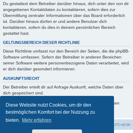
Du gestattest dem Betreiber darüber hinaus, dich unter den von dir
angegebenen Kontaktdaten zu kontaktieren, sofern dies zur
Übermittlung zentraler Informationen über das Board erforderlich
ist. Darüber hinaus dürfen er und andere Benutzer dich
kontaktieren, sofern du dies in deinem persönlichen Bereich
gestattet hast.
GELTUNGSBEREICH DIESER RICHTLINIE
Diese Richtlinie umfasst nur den Bereich der Seiten, die die phpBB-
Software umfassen. Sofern der Betreiber in anderen Bereichen
seiner Software weitere personenbezogene Daten verarbeitet, wird
er dich darüber gesondert informieren.
AUSKUNFTSRECHT
Der Betreiber erteilt dir auf Anfrage Auskunft, welche Daten über
dich gespeichert sind.
Du kannst jederzeit die Löschung bzw. Sperrung deiner Daten
Diese Website nutzt Cookies, um dir den
verlangen. Kontaktiere hierzu bitte den Betreiber.
bestmöglichen Komfort bei der Nutzung zu
bieten.
Mehr erfahren
Foren-Übersicht
Alle Zeiten sind
UTC+02:00