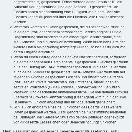
angemeldet bist) gespeichert. Ferner werden deine Benutzer-ID, ein
Authentifizierungsschlüssel und eine Session-ID gespeichert. Die
Cookies haben standardmäßig eine Gültigkeit von einem Jahr. Alle
Cookies kannst du jederzeit über die Funktion „Alle Cookies löschen“
löschen.
Weiterhin werden die Daten gespeichert, die du bei der Registrierung,
in deinem Profil oder deinem persönlichem Bereich angibst. Für die
Registrierung sind mindestens ein eindeutiger Benutzername, eine E-
Mail-Adresse und ein Passwort notwendig. Wenn durch den Betreiber
weitere Daten als notwendig festgelegt wurden, so ist dies für dich vor
deren Eingabe ersichtlich.
Wenn du einen Beitrag oder eine private Nachricht erstellst, so werden
die dort eingegebenen Daten ebenfalls gespeichert. Gleiches gilt, wenn
du einen Beitrag als Entwurf zwischenspeicherst. In diesen Fällen wird
auch deine IP-Adresse gespeichert. Die IP-Adresse wird weiterhin bei
folgenden Aktionen gespeichert: Löschen und Ändern von Beiträgen
(dazu zählen Private Nachrichten und Umfragen), Änderungen an
zentralen Profildaten (E-Mail-Adresse, Kontoaktivierung, Benutzer-
Passwort) und gescheiterte Anmeldeversuche. Die von deinem Browser
übermittelte Browser-Kennzeichnung (User Agent) wird nur in der „Wer
ist online?“-Funktion angezeigt und nicht dauerhaft gespeichert.
Schließlich erfordern einzelne Funktionen des Boards, dass weitere
Daten gespeichert werden. Dazu gehören dein Abstimmungsverhalten
bei Umfragen, der Gelesen-Status von deinen Beiträgen oder explizit
von dir gesetzte Lesezeichen oder Benachrichtigungsfunktionen.
Dein Passwort wird mit einer Einwege-Verschlüsselung (Hash)