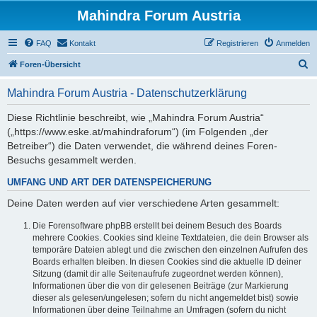
Mahindra Forum Austria
FAQ
Kontakt
Registrieren
Anmelden
S
Foren-Übersicht
u
Mahindra Forum Austria - Datenschutzerklärung
c
h
Diese Richtlinie beschreibt, wie „Mahindra Forum Austria“
(„https://www.eske.at/mahindraforum“) (im Folgenden „der
e
Betreiber“) die Daten verwendet, die während deines Foren-
Besuchs gesammelt werden.
UMFANG UND ART DER DATENSPEICHERUNG
Deine Daten werden auf vier verschiedene Arten gesammelt:
Die Forensoftware phpBB erstellt bei deinem Besuch des Boards
mehrere Cookies. Cookies sind kleine Textdateien, die dein Browser als
temporäre Dateien ablegt und die zwischen den einzelnen Aufrufen des
Boards erhalten bleiben. In diesen Cookies sind die aktuelle ID deiner
Sitzung (damit dir alle Seitenaufrufe zugeordnet werden können),
Informationen über die von dir gelesenen Beiträge (zur Markierung
dieser als gelesen/ungelesen; sofern du nicht angemeldet bist) sowie
Informationen über deine Teilnahme an Umfragen (sofern du nicht