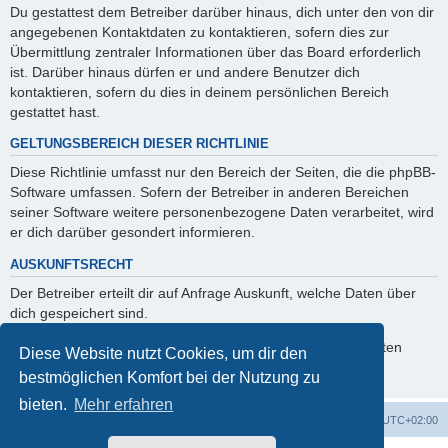
Du gestattest dem Betreiber darüber hinaus, dich unter den von dir
angegebenen Kontaktdaten zu kontaktieren, sofern dies zur
Übermittlung zentraler Informationen über das Board erforderlich
ist. Darüber hinaus dürfen er und andere Benutzer dich
kontaktieren, sofern du dies in deinem persönlichen Bereich
gestattet hast.
GELTUNGSBEREICH DIESER RICHTLINIE
Diese Richtlinie umfasst nur den Bereich der Seiten, die die phpBB-
Software umfassen. Sofern der Betreiber in anderen Bereichen
seiner Software weitere personenbezogene Daten verarbeitet, wird
er dich darüber gesondert informieren.
AUSKUNFTSRECHT
Der Betreiber erteilt dir auf Anfrage Auskunft, welche Daten über
dich gespeichert sind.
Du kannst jederzeit die Löschung bzw. Sperrung deiner Daten
Diese Website nutzt Cookies, um dir den
verlangen. Kontaktiere hierzu bitte den Betreiber.
bestmöglichen Komfort bei der Nutzung zu
bieten.
Mehr erfahren
Foren-Übersicht
Alle Zeiten sind
UTC+02:00