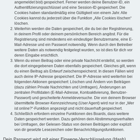
angemeldet bist) gespeichert. Ferner werden deine Benutzer-ID, ein
Authentifizierungsschlüssel und eine Session-ID gespeichert. Die
Cookies haben standardmäßig eine Gültigkeit von einem Jahr. Alle
Cookies kannst du jederzeit über die Funktion „Alle Cookies löschen“
löschen.
Weiterhin werden die Daten gespeichert, die du bei der Registrierung,
in deinem Profil oder deinem persönlichem Bereich angibst. Für die
Registrierung sind mindestens ein eindeutiger Benutzername, eine E-
Mail-Adresse und ein Passwort notwendig. Wenn durch den Betreiber
weitere Daten als notwendig festgelegt wurden, so ist dies für dich vor
deren Eingabe ersichtlich.
Wenn du einen Beitrag oder eine private Nachricht erstellst, so werden
die dort eingegebenen Daten ebenfalls gespeichert. Gleiches gilt, wenn
du einen Beitrag als Entwurf zwischenspeicherst. In diesen Fällen wird
auch deine IP-Adresse gespeichert. Die IP-Adresse wird weiterhin bei
folgenden Aktionen gespeichert: Löschen und Ändern von Beiträgen
(dazu zählen Private Nachrichten und Umfragen), Änderungen an
zentralen Profildaten (E-Mail-Adresse, Kontoaktivierung, Benutzer-
Passwort) und gescheiterte Anmeldeversuche. Die von deinem Browser
übermittelte Browser-Kennzeichnung (User Agent) wird nur in der „Wer
ist online?“-Funktion angezeigt und nicht dauerhaft gespeichert.
Schließlich erfordern einzelne Funktionen des Boards, dass weitere
Daten gespeichert werden. Dazu gehören dein Abstimmungsverhalten
bei Umfragen, der Gelesen-Status von deinen Beiträgen oder explizit
von dir gesetzte Lesezeichen oder Benachrichtigungsfunktionen.
Dein Passwort wird mit einer Einwege-Verschlüsselung (Hash)