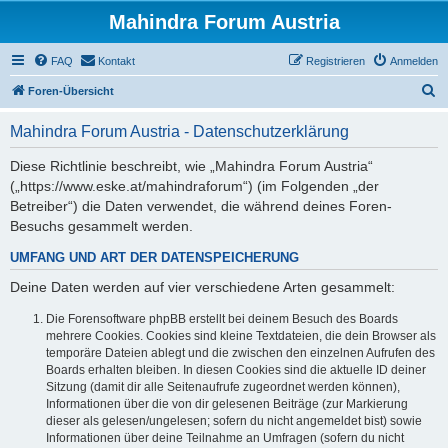
Mahindra Forum Austria
FAQ
Kontakt
Registrieren
Anmelden
S
Foren-Übersicht
u
Mahindra Forum Austria - Datenschutzerklärung
c
h
Diese Richtlinie beschreibt, wie „Mahindra Forum Austria“
(„https://www.eske.at/mahindraforum“) (im Folgenden „der
e
Betreiber“) die Daten verwendet, die während deines Foren-
Besuchs gesammelt werden.
UMFANG UND ART DER DATENSPEICHERUNG
Deine Daten werden auf vier verschiedene Arten gesammelt:
Die Forensoftware phpBB erstellt bei deinem Besuch des Boards
mehrere Cookies. Cookies sind kleine Textdateien, die dein Browser als
temporäre Dateien ablegt und die zwischen den einzelnen Aufrufen des
Boards erhalten bleiben. In diesen Cookies sind die aktuelle ID deiner
Sitzung (damit dir alle Seitenaufrufe zugeordnet werden können),
Informationen über die von dir gelesenen Beiträge (zur Markierung
dieser als gelesen/ungelesen; sofern du nicht angemeldet bist) sowie
Informationen über deine Teilnahme an Umfragen (sofern du nicht