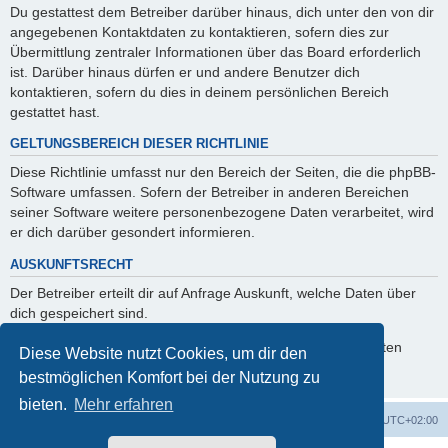
Du gestattest dem Betreiber darüber hinaus, dich unter den von dir
angegebenen Kontaktdaten zu kontaktieren, sofern dies zur
Übermittlung zentraler Informationen über das Board erforderlich
ist. Darüber hinaus dürfen er und andere Benutzer dich
kontaktieren, sofern du dies in deinem persönlichen Bereich
gestattet hast.
GELTUNGSBEREICH DIESER RICHTLINIE
Diese Richtlinie umfasst nur den Bereich der Seiten, die die phpBB-
Software umfassen. Sofern der Betreiber in anderen Bereichen
seiner Software weitere personenbezogene Daten verarbeitet, wird
er dich darüber gesondert informieren.
AUSKUNFTSRECHT
Der Betreiber erteilt dir auf Anfrage Auskunft, welche Daten über
dich gespeichert sind.
Du kannst jederzeit die Löschung bzw. Sperrung deiner Daten
Diese Website nutzt Cookies, um dir den
verlangen. Kontaktiere hierzu bitte den Betreiber.
bestmöglichen Komfort bei der Nutzung zu
bieten.
Mehr erfahren
Foren-Übersicht
Alle Zeiten sind
UTC+02:00