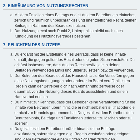
2. EINRÄUMUNG VON NUTZUNGSRECHTEN
Mit dem Erstellen eines Beitrags erteilst du dem Betreiber ein einfaches,
zeitlich und räumlich unbeschränktes und unentgeltliches Recht, deinen
Beitrag im Rahmen des Boards zu nutzen.
Das Nutzungsrecht nach Punkt 2, Unterpunkt a bleibt auch nach
Kündigung des Nutzungsvertrages bestehen.
3. PFLICHTEN DES NUTZERS
Du erklärst mit der Erstellung eines Beitrags, dass er keine Inhalte
enthält, die gegen geltendes Recht oder die guten Sitten verstoßen. Du
erklärst insbesondere, dass du das Recht besitzt, die in deinen
Beiträgen verwendeten Links und Bilder zu setzen bzw. zu verwenden.
Der Betreiber des Boards übt das Hausrecht aus. Bei Verstößen gegen
diese Nutzungsbedingungen oder anderer im Board veröffentlichten
Regeln kann der Betreiber dich nach Abmahnung zeitweise oder
dauerhaft von der Nutzung dieses Boards ausschließen und dir ein
Hausverbot erteilen.
Du nimmst zur Kenntnis, dass der Betreiber keine Verantwortung für die
Inhalte von Beiträgen übernimmt, die er nicht selbst erstellt hat oder die
er nicht zur Kenntnis genommen hat. Du gestattest dem Betreiber, dein
Benutzerkonto, Beiträge und Funktionen jederzeit zu löschen oder zu
sperren.
Du gestattest dem Betreiber darüber hinaus, deine Beiträge
abzuändern, sofern sie gegen o. g. Regeln verstoßen oder geeignet
sind, dem Betreiber oder einem Dritten Schaden zuzufügen.