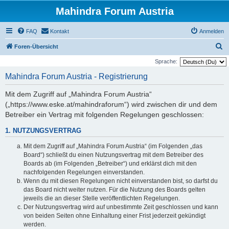
Mahindra Forum Austria
FAQ
Kontakt
Anmelden
S
Foren-Übersicht
u
Sprache:
c
Mahindra Forum Austria - Registrierung
h
Mit dem Zugriff auf „Mahindra Forum Austria“
e
(„https://www.eske.at/mahindraforum“) wird zwischen dir und dem
Betreiber ein Vertrag mit folgenden Regelungen geschlossen:
1. NUTZUNGSVERTRAG
Mit dem Zugriff auf „Mahindra Forum Austria“ (im Folgenden „das
Board“) schließt du einen Nutzungsvertrag mit dem Betreiber des
Boards ab (im Folgenden „Betreiber“) und erklärst dich mit den
nachfolgenden Regelungen einverstanden.
Wenn du mit diesen Regelungen nicht einverstanden bist, so darfst du
das Board nicht weiter nutzen. Für die Nutzung des Boards gelten
jeweils die an dieser Stelle veröffentlichten Regelungen.
Der Nutzungsvertrag wird auf unbestimmte Zeit geschlossen und kann
von beiden Seiten ohne Einhaltung einer Frist jederzeit gekündigt
werden.