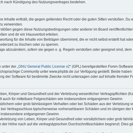
auch nach Kündigung des Nutzungsvertrages bestehen.
ine Inhalte enthält, die gegen geltendes Recht oder die guten Sitten verstoßen. Du 
 zu verwenden.
erstößen gegen diese Nutzungsbedingungen oder anderer im Board veröffentlichte
ßen und dir ein Hausverbot erteilen.
ortung für die Inhalte von Beiträgen übernimmt, die er nicht selbst erstellt hat od
jederzeit zu löschen oder zu sperren.
räge abzuändern, sofern sie gegen o. g. Regeln verstoßen oder geeignet sind, dem
 unter der „
GNU General Public License v2
“ (GPL) bereitgestellten Foren-Softwa
chsprachige Community unter www.phpbb.de zur Verfügung gestellt. Beide haben ke
g der Software für bestimmte Zwecke nicht untersagen oder auf Inhalte fremder F
ben, Körper und Gesundheit und der Verletzung wesentlicher Vertragspflichten (Kard
gilt auch für mittelbare Folgeschäden wie insbesondere entgangenen Gewinn.
ätzlichem oder grob fahrlässigem Verhalten oder bei Schäden aus der Verletzung 
 die bei Vertragsschluss typischerweise vorhersehbaren Schäden und im übrigen de
wie insbesondere entgangenen Gewinn.
erletzung von Leben, Körper und Gesundheit oder vorsätzlichem oder grob fahrläs
der Höhe nach auf die vertragstypischen Durchschnittsschäden begrenzt. Dies gi