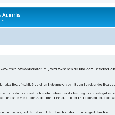
 Austria
orum
://www.eske.at/mahindraforum“) wird zwischen dir und dem Betreiber e
den „das Board“) schließt du einen Nutzungsvertrag mit dem Betreiber des Boards a
 so darfst du das Board nicht weiter nutzen. Für die Nutzung des Boards gelten jew
sen und kann von beiden Seiten ohne Einhaltung einer Frist jederzeit gekündigt w
ber ein einfaches, zeitlich und räumlich unbeschränktes und unentgeltliches Recht