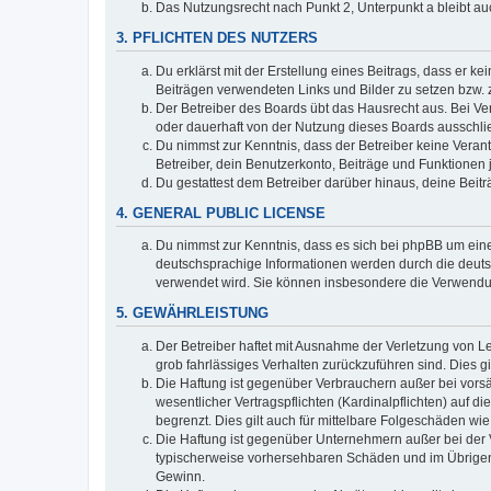
Das Nutzungsrecht nach Punkt 2, Unterpunkt a bleibt 
3. PFLICHTEN DES NUTZERS
Du erklärst mit der Erstellung eines Beitrags, dass er ke
Beiträgen verwendeten Links und Bilder zu setzen bzw.
Der Betreiber des Boards übt das Hausrecht aus. Bei V
oder dauerhaft von der Nutzung dieses Boards ausschlie
Du nimmst zur Kenntnis, dass der Betreiber keine Verantw
Betreiber, dein Benutzerkonto, Beiträge und Funktionen 
Du gestattest dem Betreiber darüber hinaus, deine Beit
4. GENERAL PUBLIC LICENSE
Du nimmst zur Kenntnis, dass es sich bei phpBB um eine
deutschsprachige Informationen werden durch die deuts
verwendet wird. Sie können insbesondere die Verwendun
5. GEWÄHRLEISTUNG
Der Betreiber haftet mit Ausnahme der Verletzung von Le
grob fahrlässiges Verhalten zurückzuführen sind. Dies 
Die Haftung ist gegenüber Verbrauchern außer bei vors
wesentlicher Vertragspflichten (Kardinalpflichten) auf
begrenzt. Dies gilt auch für mittelbare Folgeschäden 
Die Haftung ist gegenüber Unternehmern außer bei der V
typischerweise vorhersehbaren Schäden und im Übrigen 
Gewinn.