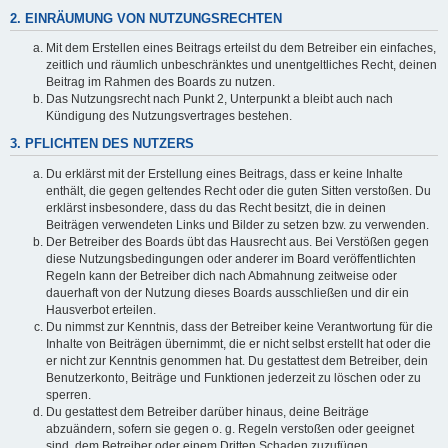
2. EINRÄUMUNG VON NUTZUNGSRECHTEN
Mit dem Erstellen eines Beitrags erteilst du dem Betreiber ein einfaches,
zeitlich und räumlich unbeschränktes und unentgeltliches Recht, deinen
Beitrag im Rahmen des Boards zu nutzen.
Das Nutzungsrecht nach Punkt 2, Unterpunkt a bleibt auch nach
Kündigung des Nutzungsvertrages bestehen.
3. PFLICHTEN DES NUTZERS
Du erklärst mit der Erstellung eines Beitrags, dass er keine Inhalte
enthält, die gegen geltendes Recht oder die guten Sitten verstoßen. Du
erklärst insbesondere, dass du das Recht besitzt, die in deinen
Beiträgen verwendeten Links und Bilder zu setzen bzw. zu verwenden.
Der Betreiber des Boards übt das Hausrecht aus. Bei Verstößen gegen
diese Nutzungsbedingungen oder anderer im Board veröffentlichten
Regeln kann der Betreiber dich nach Abmahnung zeitweise oder
dauerhaft von der Nutzung dieses Boards ausschließen und dir ein
Hausverbot erteilen.
Du nimmst zur Kenntnis, dass der Betreiber keine Verantwortung für die
Inhalte von Beiträgen übernimmt, die er nicht selbst erstellt hat oder die
er nicht zur Kenntnis genommen hat. Du gestattest dem Betreiber, dein
Benutzerkonto, Beiträge und Funktionen jederzeit zu löschen oder zu
sperren.
Du gestattest dem Betreiber darüber hinaus, deine Beiträge
abzuändern, sofern sie gegen o. g. Regeln verstoßen oder geeignet
sind, dem Betreiber oder einem Dritten Schaden zuzufügen.