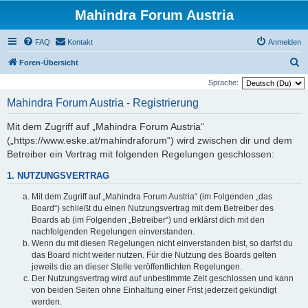
Mahindra Forum Austria
FAQ
Kontakt
Anmelden
S
Foren-Übersicht
u
Sprache:
c
Mahindra Forum Austria - Registrierung
h
Mit dem Zugriff auf „Mahindra Forum Austria“
e
(„https://www.eske.at/mahindraforum“) wird zwischen dir und dem
Betreiber ein Vertrag mit folgenden Regelungen geschlossen:
1. NUTZUNGSVERTRAG
Mit dem Zugriff auf „Mahindra Forum Austria“ (im Folgenden „das
Board“) schließt du einen Nutzungsvertrag mit dem Betreiber des
Boards ab (im Folgenden „Betreiber“) und erklärst dich mit den
nachfolgenden Regelungen einverstanden.
Wenn du mit diesen Regelungen nicht einverstanden bist, so darfst du
das Board nicht weiter nutzen. Für die Nutzung des Boards gelten
jeweils die an dieser Stelle veröffentlichten Regelungen.
Der Nutzungsvertrag wird auf unbestimmte Zeit geschlossen und kann
von beiden Seiten ohne Einhaltung einer Frist jederzeit gekündigt
werden.