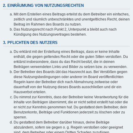
2. EINRÄUMUNG VON NUTZUNGSRECHTEN
Mit dem Erstellen eines Beitrags erteilst du dem Betreiber ein einfaches,
zeitlich und räumlich unbeschränktes und unentgeltliches Recht, deinen
Beitrag im Rahmen des Boards zu nutzen.
Das Nutzungsrecht nach Punkt 2, Unterpunkt a bleibt auch nach
Kündigung des Nutzungsvertrages bestehen.
3. PFLICHTEN DES NUTZERS
Du erklärst mit der Erstellung eines Beitrags, dass er keine Inhalte
enthält, die gegen geltendes Recht oder die guten Sitten verstoßen. Du
erklärst insbesondere, dass du das Recht besitzt, die in deinen
Beiträgen verwendeten Links und Bilder zu setzen bzw. zu verwenden.
Der Betreiber des Boards übt das Hausrecht aus. Bei Verstößen gegen
diese Nutzungsbedingungen oder anderer im Board veröffentlichten
Regeln kann der Betreiber dich nach Abmahnung zeitweise oder
dauerhaft von der Nutzung dieses Boards ausschließen und dir ein
Hausverbot erteilen.
Du nimmst zur Kenntnis, dass der Betreiber keine Verantwortung für die
Inhalte von Beiträgen übernimmt, die er nicht selbst erstellt hat oder die
er nicht zur Kenntnis genommen hat. Du gestattest dem Betreiber, dein
Benutzerkonto, Beiträge und Funktionen jederzeit zu löschen oder zu
sperren.
Du gestattest dem Betreiber darüber hinaus, deine Beiträge
abzuändern, sofern sie gegen o. g. Regeln verstoßen oder geeignet
sind, dem Betreiber oder einem Dritten Schaden zuzufügen.