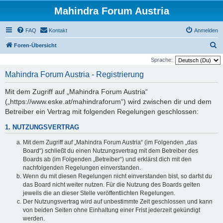
Mahindra Forum Austria
FAQ
Kontakt
Anmelden
S
Foren-Übersicht
u
Sprache:
c
Mahindra Forum Austria - Registrierung
h
Mit dem Zugriff auf „Mahindra Forum Austria“
e
(„https://www.eske.at/mahindraforum“) wird zwischen dir und dem
Betreiber ein Vertrag mit folgenden Regelungen geschlossen:
1. NUTZUNGSVERTRAG
Mit dem Zugriff auf „Mahindra Forum Austria“ (im Folgenden „das
Board“) schließt du einen Nutzungsvertrag mit dem Betreiber des
Boards ab (im Folgenden „Betreiber“) und erklärst dich mit den
nachfolgenden Regelungen einverstanden.
Wenn du mit diesen Regelungen nicht einverstanden bist, so darfst du
das Board nicht weiter nutzen. Für die Nutzung des Boards gelten
jeweils die an dieser Stelle veröffentlichten Regelungen.
Der Nutzungsvertrag wird auf unbestimmte Zeit geschlossen und kann
von beiden Seiten ohne Einhaltung einer Frist jederzeit gekündigt
werden.