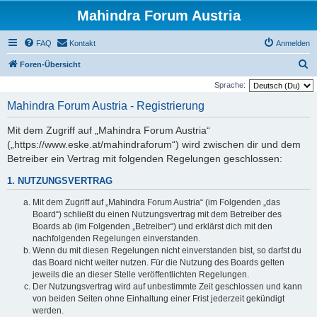
Mahindra Forum Austria
FAQ
Kontakt
Anmelden
S
Foren-Übersicht
u
Sprache:
c
Mahindra Forum Austria - Registrierung
h
Mit dem Zugriff auf „Mahindra Forum Austria“
e
(„https://www.eske.at/mahindraforum“) wird zwischen dir und dem
Betreiber ein Vertrag mit folgenden Regelungen geschlossen:
1. NUTZUNGSVERTRAG
Mit dem Zugriff auf „Mahindra Forum Austria“ (im Folgenden „das
Board“) schließt du einen Nutzungsvertrag mit dem Betreiber des
Boards ab (im Folgenden „Betreiber“) und erklärst dich mit den
nachfolgenden Regelungen einverstanden.
Wenn du mit diesen Regelungen nicht einverstanden bist, so darfst du
das Board nicht weiter nutzen. Für die Nutzung des Boards gelten
jeweils die an dieser Stelle veröffentlichten Regelungen.
Der Nutzungsvertrag wird auf unbestimmte Zeit geschlossen und kann
von beiden Seiten ohne Einhaltung einer Frist jederzeit gekündigt
werden.