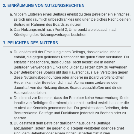
2. EINRÄUMUNG VON NUTZUNGSRECHTEN
Mit dem Erstellen eines Beitrags erteilst du dem Betreiber ein einfaches,
zeitlich und räumlich unbeschränktes und unentgeltliches Recht, deinen
Beitrag im Rahmen des Boards zu nutzen.
Das Nutzungsrecht nach Punkt 2, Unterpunkt a bleibt auch nach
Kündigung des Nutzungsvertrages bestehen.
3. PFLICHTEN DES NUTZERS
Du erklärst mit der Erstellung eines Beitrags, dass er keine Inhalte
enthält, die gegen geltendes Recht oder die guten Sitten verstoßen. Du
erklärst insbesondere, dass du das Recht besitzt, die in deinen
Beiträgen verwendeten Links und Bilder zu setzen bzw. zu verwenden.
Der Betreiber des Boards übt das Hausrecht aus. Bei Verstößen gegen
diese Nutzungsbedingungen oder anderer im Board veröffentlichten
Regeln kann der Betreiber dich nach Abmahnung zeitweise oder
dauerhaft von der Nutzung dieses Boards ausschließen und dir ein
Hausverbot erteilen.
Du nimmst zur Kenntnis, dass der Betreiber keine Verantwortung für die
Inhalte von Beiträgen übernimmt, die er nicht selbst erstellt hat oder die
er nicht zur Kenntnis genommen hat. Du gestattest dem Betreiber, dein
Benutzerkonto, Beiträge und Funktionen jederzeit zu löschen oder zu
sperren.
Du gestattest dem Betreiber darüber hinaus, deine Beiträge
abzuändern, sofern sie gegen o. g. Regeln verstoßen oder geeignet
sind, dem Betreiber oder einem Dritten Schaden zuzufügen.