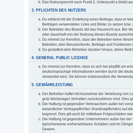
Das Nutzungsrecht nach Punkt 2, Unterpunkt a bleibt 
3. PFLICHTEN DES NUTZERS
Du erklärst mit der Erstellung eines Beitrags, dass er ke
Beiträgen verwendeten Links und Bilder zu setzen bzw.
Der Betreiber des Boards übt das Hausrecht aus. Bei V
oder dauerhaft von der Nutzung dieses Boards ausschlie
Du nimmst zur Kenntnis, dass der Betreiber keine Verantw
Betreiber, dein Benutzerkonto, Beiträge und Funktionen 
Du gestattest dem Betreiber darüber hinaus, deine Beit
4. GENERAL PUBLIC LICENSE
Du nimmst zur Kenntnis, dass es sich bei phpBB um eine
deutschsprachige Informationen werden durch die deuts
verwendet wird. Sie können insbesondere die Verwendun
5. GEWÄHRLEISTUNG
Der Betreiber haftet mit Ausnahme der Verletzung von Le
grob fahrlässiges Verhalten zurückzuführen sind. Dies 
Die Haftung ist gegenüber Verbrauchern außer bei vors
wesentlicher Vertragspflichten (Kardinalpflichten) auf
begrenzt. Dies gilt auch für mittelbare Folgeschäden 
Die Haftung ist gegenüber Unternehmern außer bei der V
typischerweise vorhersehbaren Schäden und im Übrigen 
Gewinn.