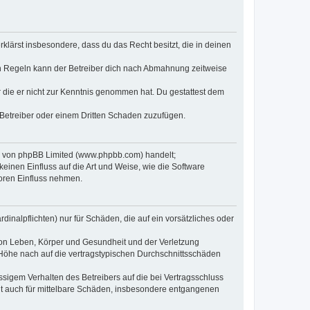
erklärst insbesondere, dass du das Recht besitzt, die in deinen
n Regeln kann der Betreiber dich nach Abmahnung zeitweise
er die er nicht zur Kenntnis genommen hat. Du gestattest dem
 Betreiber oder einem Dritten Schaden zuzufügen.
re von phpBB Limited (www.phpbb.com) handelt;
inen Einfluss auf die Art und Weise, wie die Software
oren Einfluss nehmen.
inalpflichten) nur für Schäden, die auf ein vorsätzliches oder
von Leben, Körper und Gesundheit und der Verletzung
r Höhe nach auf die vertragstypischen Durchschnittsschäden
sigem Verhalten des Betreibers auf die bei Vertragsschluss
lt auch für mittelbare Schäden, insbesondere entgangenen