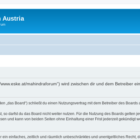
 Austria
orum
://www.eske.at/mahindraforum“) wird zwischen dir und dem Betreiber e
den „das Board“) schließt du einen Nutzungsvertrag mit dem Betreiber des Boards a
 so darfst du das Board nicht weiter nutzen. Für die Nutzung des Boards gelten jew
sen und kann von beiden Seiten ohne Einhaltung einer Frist jederzeit gekündigt w
ber ein einfaches, zeitlich und räumlich unbeschränktes und unentgeltliches Recht