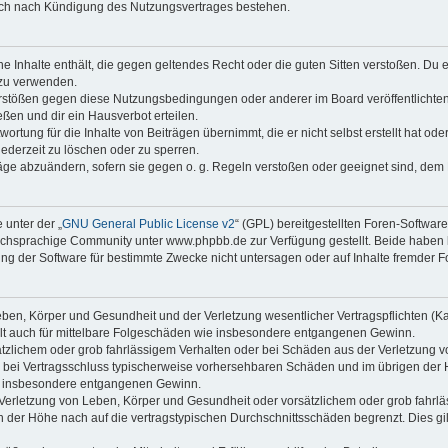
auch nach Kündigung des Nutzungsvertrages bestehen.
ine Inhalte enthält, die gegen geltendes Recht oder die guten Sitten verstoßen. Du 
 zu verwenden.
erstößen gegen diese Nutzungsbedingungen oder anderer im Board veröffentlichte
ßen und dir ein Hausverbot erteilen.
ortung für die Inhalte von Beiträgen übernimmt, die er nicht selbst erstellt hat od
jederzeit zu löschen oder zu sperren.
räge abzuändern, sofern sie gegen o. g. Regeln verstoßen oder geeignet sind, dem
 unter der „
GNU General Public License v2
“ (GPL) bereitgestellten Foren-Softwa
chsprachige Community unter www.phpbb.de zur Verfügung gestellt. Beide haben ke
g der Software für bestimmte Zwecke nicht untersagen oder auf Inhalte fremder F
ben, Körper und Gesundheit und der Verletzung wesentlicher Vertragspflichten (Kard
gilt auch für mittelbare Folgeschäden wie insbesondere entgangenen Gewinn.
ätzlichem oder grob fahrlässigem Verhalten oder bei Schäden aus der Verletzung 
 die bei Vertragsschluss typischerweise vorhersehbaren Schäden und im übrigen de
wie insbesondere entgangenen Gewinn.
erletzung von Leben, Körper und Gesundheit oder vorsätzlichem oder grob fahrläs
der Höhe nach auf die vertragstypischen Durchschnittsschäden begrenzt. Dies gi