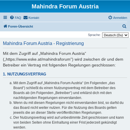
Mahindra Forum Austria
FAQ
Kontakt
Anmelden
S
Foren-Übersicht
u
Sprache:
c
Mahindra Forum Austria - Registrierung
h
Mit dem Zugriff auf „Mahindra Forum Austria“
e
(„https://www.eske.at/mahindraforum“) wird zwischen dir und dem
Betreiber ein Vertrag mit folgenden Regelungen geschlossen:
1. NUTZUNGSVERTRAG
Mit dem Zugriff auf „Mahindra Forum Austria“ (im Folgenden „das
Board“) schließt du einen Nutzungsvertrag mit dem Betreiber des
Boards ab (im Folgenden „Betreiber“) und erklärst dich mit den
nachfolgenden Regelungen einverstanden.
Wenn du mit diesen Regelungen nicht einverstanden bist, so darfst du
das Board nicht weiter nutzen. Für die Nutzung des Boards gelten
jeweils die an dieser Stelle veröffentlichten Regelungen.
Der Nutzungsvertrag wird auf unbestimmte Zeit geschlossen und kann
von beiden Seiten ohne Einhaltung einer Frist jederzeit gekündigt
werden.