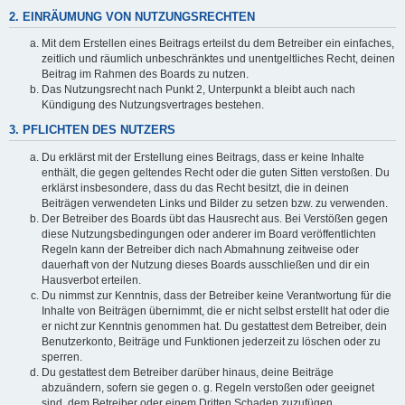
2. EINRÄUMUNG VON NUTZUNGSRECHTEN
Mit dem Erstellen eines Beitrags erteilst du dem Betreiber ein einfaches,
zeitlich und räumlich unbeschränktes und unentgeltliches Recht, deinen
Beitrag im Rahmen des Boards zu nutzen.
Das Nutzungsrecht nach Punkt 2, Unterpunkt a bleibt auch nach
Kündigung des Nutzungsvertrages bestehen.
3. PFLICHTEN DES NUTZERS
Du erklärst mit der Erstellung eines Beitrags, dass er keine Inhalte
enthält, die gegen geltendes Recht oder die guten Sitten verstoßen. Du
erklärst insbesondere, dass du das Recht besitzt, die in deinen
Beiträgen verwendeten Links und Bilder zu setzen bzw. zu verwenden.
Der Betreiber des Boards übt das Hausrecht aus. Bei Verstößen gegen
diese Nutzungsbedingungen oder anderer im Board veröffentlichten
Regeln kann der Betreiber dich nach Abmahnung zeitweise oder
dauerhaft von der Nutzung dieses Boards ausschließen und dir ein
Hausverbot erteilen.
Du nimmst zur Kenntnis, dass der Betreiber keine Verantwortung für die
Inhalte von Beiträgen übernimmt, die er nicht selbst erstellt hat oder die
er nicht zur Kenntnis genommen hat. Du gestattest dem Betreiber, dein
Benutzerkonto, Beiträge und Funktionen jederzeit zu löschen oder zu
sperren.
Du gestattest dem Betreiber darüber hinaus, deine Beiträge
abzuändern, sofern sie gegen o. g. Regeln verstoßen oder geeignet
sind, dem Betreiber oder einem Dritten Schaden zuzufügen.