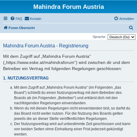
Mahindra Forum Austria
FAQ
Kontakt
Anmelden
S
Foren-Übersicht
u
Sprache:
c
Mahindra Forum Austria - Registrierung
h
Mit dem Zugriff auf „Mahindra Forum Austria“
e
(„https://www.eske.at/mahindraforum“) wird zwischen dir und dem
Betreiber ein Vertrag mit folgenden Regelungen geschlossen:
1. NUTZUNGSVERTRAG
Mit dem Zugriff auf „Mahindra Forum Austria“ (im Folgenden „das
Board“) schließt du einen Nutzungsvertrag mit dem Betreiber des
Boards ab (im Folgenden „Betreiber“) und erklärst dich mit den
nachfolgenden Regelungen einverstanden.
Wenn du mit diesen Regelungen nicht einverstanden bist, so darfst du
das Board nicht weiter nutzen. Für die Nutzung des Boards gelten
jeweils die an dieser Stelle veröffentlichten Regelungen.
Der Nutzungsvertrag wird auf unbestimmte Zeit geschlossen und kann
von beiden Seiten ohne Einhaltung einer Frist jederzeit gekündigt
werden.