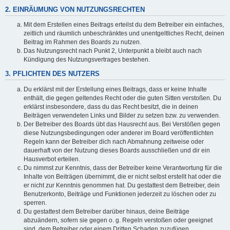
2. EINRÄUMUNG VON NUTZUNGSRECHTEN
Mit dem Erstellen eines Beitrags erteilst du dem Betreiber ein einfaches,
zeitlich und räumlich unbeschränktes und unentgeltliches Recht, deinen
Beitrag im Rahmen des Boards zu nutzen.
Das Nutzungsrecht nach Punkt 2, Unterpunkt a bleibt auch nach
Kündigung des Nutzungsvertrages bestehen.
3. PFLICHTEN DES NUTZERS
Du erklärst mit der Erstellung eines Beitrags, dass er keine Inhalte
enthält, die gegen geltendes Recht oder die guten Sitten verstoßen. Du
erklärst insbesondere, dass du das Recht besitzt, die in deinen
Beiträgen verwendeten Links und Bilder zu setzen bzw. zu verwenden.
Der Betreiber des Boards übt das Hausrecht aus. Bei Verstößen gegen
diese Nutzungsbedingungen oder anderer im Board veröffentlichten
Regeln kann der Betreiber dich nach Abmahnung zeitweise oder
dauerhaft von der Nutzung dieses Boards ausschließen und dir ein
Hausverbot erteilen.
Du nimmst zur Kenntnis, dass der Betreiber keine Verantwortung für die
Inhalte von Beiträgen übernimmt, die er nicht selbst erstellt hat oder die
er nicht zur Kenntnis genommen hat. Du gestattest dem Betreiber, dein
Benutzerkonto, Beiträge und Funktionen jederzeit zu löschen oder zu
sperren.
Du gestattest dem Betreiber darüber hinaus, deine Beiträge
abzuändern, sofern sie gegen o. g. Regeln verstoßen oder geeignet
sind, dem Betreiber oder einem Dritten Schaden zuzufügen.