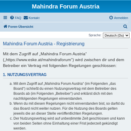
Mahindra Forum Austria
FAQ
Kontakt
Anmelden
S
Foren-Übersicht
u
Sprache:
c
Mahindra Forum Austria - Registrierung
h
Mit dem Zugriff auf „Mahindra Forum Austria“
e
(„https://www.eske.at/mahindraforum“) wird zwischen dir und dem
Betreiber ein Vertrag mit folgenden Regelungen geschlossen:
1. NUTZUNGSVERTRAG
Mit dem Zugriff auf „Mahindra Forum Austria“ (im Folgenden „das
Board“) schließt du einen Nutzungsvertrag mit dem Betreiber des
Boards ab (im Folgenden „Betreiber“) und erklärst dich mit den
nachfolgenden Regelungen einverstanden.
Wenn du mit diesen Regelungen nicht einverstanden bist, so darfst du
das Board nicht weiter nutzen. Für die Nutzung des Boards gelten
jeweils die an dieser Stelle veröffentlichten Regelungen.
Der Nutzungsvertrag wird auf unbestimmte Zeit geschlossen und kann
von beiden Seiten ohne Einhaltung einer Frist jederzeit gekündigt
werden.