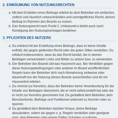
2. EINRÄUMUNG VON NUTZUNGSRECHTEN
Mit dem Erstellen eines Beitrags erteilst du dem Betreiber ein einfaches,
zeitlich und räumlich unbeschränktes und unentgeltliches Recht, deinen
Beitrag im Rahmen des Boards zu nutzen.
Das Nutzungsrecht nach Punkt 2, Unterpunkt a bleibt auch nach
Kündigung des Nutzungsvertrages bestehen.
3. PFLICHTEN DES NUTZERS
Du erklärst mit der Erstellung eines Beitrags, dass er keine Inhalte
enthält, die gegen geltendes Recht oder die guten Sitten verstoßen. Du
erklärst insbesondere, dass du das Recht besitzt, die in deinen
Beiträgen verwendeten Links und Bilder zu setzen bzw. zu verwenden.
Der Betreiber des Boards übt das Hausrecht aus. Bei Verstößen gegen
diese Nutzungsbedingungen oder anderer im Board veröffentlichten
Regeln kann der Betreiber dich nach Abmahnung zeitweise oder
dauerhaft von der Nutzung dieses Boards ausschließen und dir ein
Hausverbot erteilen.
Du nimmst zur Kenntnis, dass der Betreiber keine Verantwortung für die
Inhalte von Beiträgen übernimmt, die er nicht selbst erstellt hat oder die
er nicht zur Kenntnis genommen hat. Du gestattest dem Betreiber, dein
Benutzerkonto, Beiträge und Funktionen jederzeit zu löschen oder zu
sperren.
Du gestattest dem Betreiber darüber hinaus, deine Beiträge
abzuändern, sofern sie gegen o. g. Regeln verstoßen oder geeignet
sind, dem Betreiber oder einem Dritten Schaden zuzufügen.