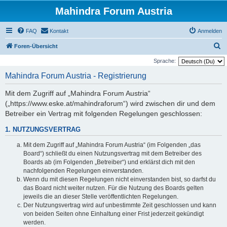
Mahindra Forum Austria
FAQ
Kontakt
Anmelden
S
Foren-Übersicht
u
Sprache:
c
Mahindra Forum Austria - Registrierung
h
Mit dem Zugriff auf „Mahindra Forum Austria“
e
(„https://www.eske.at/mahindraforum“) wird zwischen dir und dem
Betreiber ein Vertrag mit folgenden Regelungen geschlossen:
1. NUTZUNGSVERTRAG
Mit dem Zugriff auf „Mahindra Forum Austria“ (im Folgenden „das
Board“) schließt du einen Nutzungsvertrag mit dem Betreiber des
Boards ab (im Folgenden „Betreiber“) und erklärst dich mit den
nachfolgenden Regelungen einverstanden.
Wenn du mit diesen Regelungen nicht einverstanden bist, so darfst du
das Board nicht weiter nutzen. Für die Nutzung des Boards gelten
jeweils die an dieser Stelle veröffentlichten Regelungen.
Der Nutzungsvertrag wird auf unbestimmte Zeit geschlossen und kann
von beiden Seiten ohne Einhaltung einer Frist jederzeit gekündigt
werden.