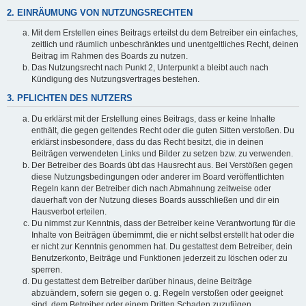
2. EINRÄUMUNG VON NUTZUNGSRECHTEN
Mit dem Erstellen eines Beitrags erteilst du dem Betreiber ein einfaches,
zeitlich und räumlich unbeschränktes und unentgeltliches Recht, deinen
Beitrag im Rahmen des Boards zu nutzen.
Das Nutzungsrecht nach Punkt 2, Unterpunkt a bleibt auch nach
Kündigung des Nutzungsvertrages bestehen.
3. PFLICHTEN DES NUTZERS
Du erklärst mit der Erstellung eines Beitrags, dass er keine Inhalte
enthält, die gegen geltendes Recht oder die guten Sitten verstoßen. Du
erklärst insbesondere, dass du das Recht besitzt, die in deinen
Beiträgen verwendeten Links und Bilder zu setzen bzw. zu verwenden.
Der Betreiber des Boards übt das Hausrecht aus. Bei Verstößen gegen
diese Nutzungsbedingungen oder anderer im Board veröffentlichten
Regeln kann der Betreiber dich nach Abmahnung zeitweise oder
dauerhaft von der Nutzung dieses Boards ausschließen und dir ein
Hausverbot erteilen.
Du nimmst zur Kenntnis, dass der Betreiber keine Verantwortung für die
Inhalte von Beiträgen übernimmt, die er nicht selbst erstellt hat oder die
er nicht zur Kenntnis genommen hat. Du gestattest dem Betreiber, dein
Benutzerkonto, Beiträge und Funktionen jederzeit zu löschen oder zu
sperren.
Du gestattest dem Betreiber darüber hinaus, deine Beiträge
abzuändern, sofern sie gegen o. g. Regeln verstoßen oder geeignet
sind, dem Betreiber oder einem Dritten Schaden zuzufügen.