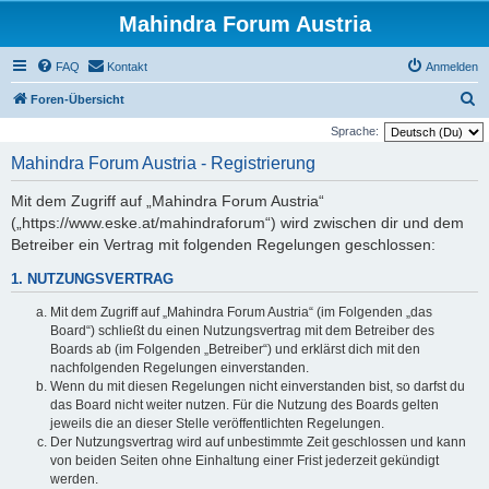
Mahindra Forum Austria
FAQ
Kontakt
Anmelden
S
Foren-Übersicht
u
Sprache:
c
Mahindra Forum Austria - Registrierung
h
Mit dem Zugriff auf „Mahindra Forum Austria“
e
(„https://www.eske.at/mahindraforum“) wird zwischen dir und dem
Betreiber ein Vertrag mit folgenden Regelungen geschlossen:
1. NUTZUNGSVERTRAG
Mit dem Zugriff auf „Mahindra Forum Austria“ (im Folgenden „das
Board“) schließt du einen Nutzungsvertrag mit dem Betreiber des
Boards ab (im Folgenden „Betreiber“) und erklärst dich mit den
nachfolgenden Regelungen einverstanden.
Wenn du mit diesen Regelungen nicht einverstanden bist, so darfst du
das Board nicht weiter nutzen. Für die Nutzung des Boards gelten
jeweils die an dieser Stelle veröffentlichten Regelungen.
Der Nutzungsvertrag wird auf unbestimmte Zeit geschlossen und kann
von beiden Seiten ohne Einhaltung einer Frist jederzeit gekündigt
werden.