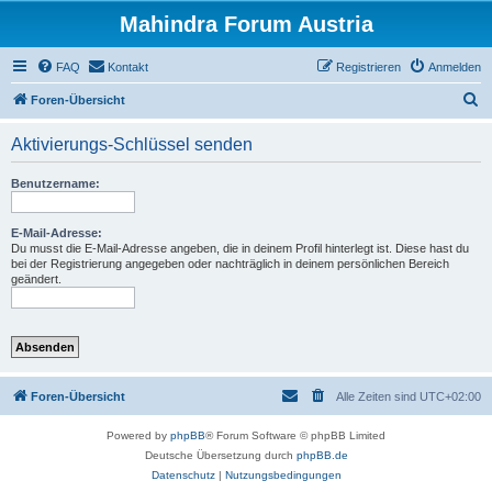
Mahindra Forum Austria
FAQ
Kontakt
Registrieren
Anmelden
S
Foren-Übersicht
u
Aktivierungs-Schlüssel senden
c
h
Benutzername:
e
E-Mail-Adresse:
Du musst die E-Mail-Adresse angeben, die in deinem Profil hinterlegt ist. Diese hast du
bei der Registrierung angegeben oder nachträglich in deinem persönlichen Bereich
geändert.
Foren-Übersicht
Alle Zeiten sind
UTC+02:00
Powered by
phpBB
® Forum Software © phpBB Limited
Deutsche Übersetzung durch
phpBB.de
Datenschutz
|
Nutzungsbedingungen