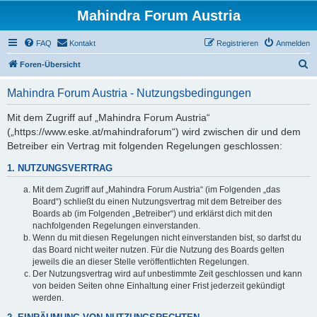
Mahindra Forum Austria
FAQ
Kontakt
Registrieren
Anmelden
S
Foren-Übersicht
u
Mahindra Forum Austria - Nutzungsbedingungen
c
h
Mit dem Zugriff auf „Mahindra Forum Austria“
(„https://www.eske.at/mahindraforum“) wird zwischen dir und dem
e
Betreiber ein Vertrag mit folgenden Regelungen geschlossen:
1. NUTZUNGSVERTRAG
Mit dem Zugriff auf „Mahindra Forum Austria“ (im Folgenden „das
Board“) schließt du einen Nutzungsvertrag mit dem Betreiber des
Boards ab (im Folgenden „Betreiber“) und erklärst dich mit den
nachfolgenden Regelungen einverstanden.
Wenn du mit diesen Regelungen nicht einverstanden bist, so darfst du
das Board nicht weiter nutzen. Für die Nutzung des Boards gelten
jeweils die an dieser Stelle veröffentlichten Regelungen.
Der Nutzungsvertrag wird auf unbestimmte Zeit geschlossen und kann
von beiden Seiten ohne Einhaltung einer Frist jederzeit gekündigt
werden.