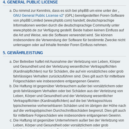
4. GENERAL PUBLIC LICENSE
Du nimmst zur Kenntnis, dass es sich bei phpBB um eine unter der „
GNU General Public License v2
“ (GPL) bereitgestellten Foren-Software
von phpBB Limited (www.phpbb.com) handelt; deutschsprachige
Informationen werden durch die deutschsprachige Community unter
www.phpbb.de zur Verfügung gestellt. Beide haben keinen Einfluss auf
die Art und Weise, wie die Software verwendet wird. Sie können
insbesondere die Verwendung der Software für bestimmte Zwecke nicht
untersagen oder auf Inhalte fremder Foren Einfluss nehmen.
5. GEWÄHRLEISTUNG
Der Betreiber haftet mit Ausnahme der Verletzung von Leben, Körper
und Gesundheit und der Verletzung wesentlicher Vertragspflichten
(Kardinalpflichten) nur für Schäden, die auf ein vorsätzliches oder grob
fahrlässiges Verhalten zurückzuführen sind. Dies gilt auch für mittelbare
Folgeschäden wie insbesondere entgangenen Gewinn.
Die Haftung ist gegenüber Verbrauchern außer bei vorsätzlichem oder
grob fahrlässigem Verhalten oder bei Schäden aus der Verletzung von
Leben, Körper und Gesundheit und der Verletzung wesentlicher
Vertragspflichten (Kardinalpflichten) auf die bei Vertragsschluss
typischerweise vorhersehbaren Schäden und im übrigen der Höhe nach
auf die vertragstypischen Durchschnittsschäden begrenzt. Dies gilt auch
für mittelbare Folgeschäden wie insbesondere entgangenen Gewinn.
Die Haftung ist gegenüber Unternehmern außer bei der Verletzung von
Leben, Körper und Gesundheit oder vorsätzlichem oder grob