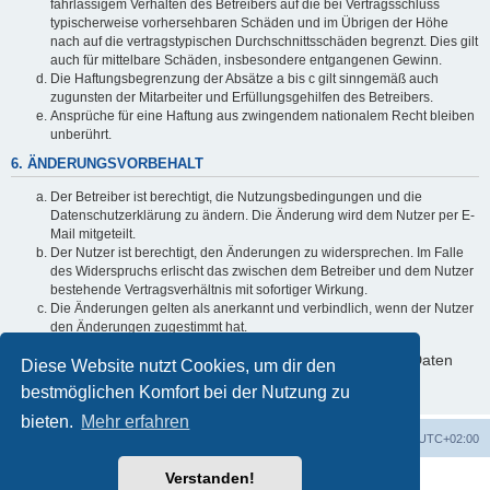
fahrlässigem Verhalten des Betreibers auf die bei Vertragsschluss
typischerweise vorhersehbaren Schäden und im Übrigen der Höhe
nach auf die vertragstypischen Durchschnittsschäden begrenzt. Dies gilt
auch für mittelbare Schäden, insbesondere entgangenen Gewinn.
Die Haftungsbegrenzung der Absätze a bis c gilt sinngemäß auch
zugunsten der Mitarbeiter und Erfüllungsgehilfen des Betreibers.
Ansprüche für eine Haftung aus zwingendem nationalem Recht bleiben
unberührt.
6. ÄNDERUNGSVORBEHALT
Der Betreiber ist berechtigt, die Nutzungsbedingungen und die
Datenschutzerklärung zu ändern. Die Änderung wird dem Nutzer per E-
Mail mitgeteilt.
Der Nutzer ist berechtigt, den Änderungen zu widersprechen. Im Falle
des Widerspruchs erlischt das zwischen dem Betreiber und dem Nutzer
bestehende Vertragsverhältnis mit sofortiger Wirkung.
Die Änderungen gelten als anerkannt und verbindlich, wenn der Nutzer
den Änderungen zugestimmt hat.
Informationen über den Umgang mit deinen persönlichen Daten
Diese Website nutzt Cookies, um dir den
sind in der Datenschutzerklärung enthalten.
bestmöglichen Komfort bei der Nutzung zu
bieten.
Mehr erfahren
Foren-Übersicht
Alle Zeiten sind
UTC+02:00
Verstanden!
Powered by
phpBB
® Forum Software © phpBB Limited