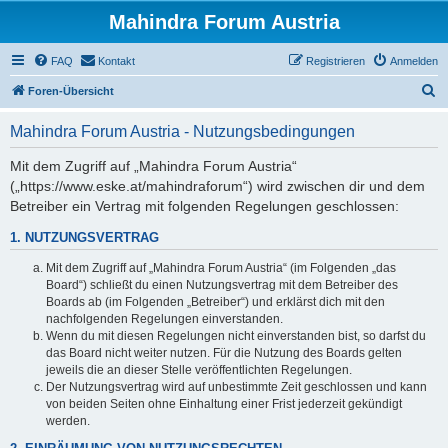
Mahindra Forum Austria
FAQ
Kontakt
Registrieren
Anmelden
S
Foren-Übersicht
u
Mahindra Forum Austria - Nutzungsbedingungen
c
h
Mit dem Zugriff auf „Mahindra Forum Austria“
(„https://www.eske.at/mahindraforum“) wird zwischen dir und dem
e
Betreiber ein Vertrag mit folgenden Regelungen geschlossen:
1. NUTZUNGSVERTRAG
Mit dem Zugriff auf „Mahindra Forum Austria“ (im Folgenden „das
Board“) schließt du einen Nutzungsvertrag mit dem Betreiber des
Boards ab (im Folgenden „Betreiber“) und erklärst dich mit den
nachfolgenden Regelungen einverstanden.
Wenn du mit diesen Regelungen nicht einverstanden bist, so darfst du
das Board nicht weiter nutzen. Für die Nutzung des Boards gelten
jeweils die an dieser Stelle veröffentlichten Regelungen.
Der Nutzungsvertrag wird auf unbestimmte Zeit geschlossen und kann
von beiden Seiten ohne Einhaltung einer Frist jederzeit gekündigt
werden.