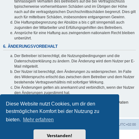
fahrlässigem Verhalten des Betreibers auf die bei Vertragsschluss
typischerweise vorhersehbaren Schäden und im Übrigen der Höhe
nach auf die vertragstypischen Durchschnittsschäden begrenzt. Dies gilt
auch für mittelbare Schäden, insbesondere entgangenen Gewinn.
Die Haftungsbegrenzung der Absätze a bis c gilt sinngemäß auch
zugunsten der Mitarbeiter und Erfüllungsgehilfen des Betreibers.
Ansprüche für eine Haftung aus zwingendem nationalem Recht bleiben
unberührt.
6. ÄNDERUNGSVORBEHALT
Der Betreiber ist berechtigt, die Nutzungsbedingungen und die
Datenschutzerklärung zu ändern. Die Änderung wird dem Nutzer per E-
Mail mitgeteilt.
Der Nutzer ist berechtigt, den Änderungen zu widersprechen. Im Falle
des Widerspruchs erlischt das zwischen dem Betreiber und dem Nutzer
bestehende Vertragsverhältnis mit sofortiger Wirkung.
Die Änderungen gelten als anerkannt und verbindlich, wenn der Nutzer
den Änderungen zugestimmt hat.
Informationen über den Umgang mit deinen persönlichen Daten
Diese Website nutzt Cookies, um dir den
sind in der Datenschutzerklärung enthalten.
bestmöglichen Komfort bei der Nutzung zu
bieten.
Mehr erfahren
Foren-Übersicht
Alle Zeiten sind
UTC+02:00
Verstanden!
Powered by
phpBB
® Forum Software © phpBB Limited