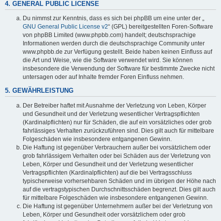
4. GENERAL PUBLIC LICENSE
Du nimmst zur Kenntnis, dass es sich bei phpBB um eine unter der „
GNU General Public License v2
“ (GPL) bereitgestellten Foren-Software
von phpBB Limited (www.phpbb.com) handelt; deutschsprachige
Informationen werden durch die deutschsprachige Community unter
www.phpbb.de zur Verfügung gestellt. Beide haben keinen Einfluss auf
die Art und Weise, wie die Software verwendet wird. Sie können
insbesondere die Verwendung der Software für bestimmte Zwecke nicht
untersagen oder auf Inhalte fremder Foren Einfluss nehmen.
5. GEWÄHRLEISTUNG
Der Betreiber haftet mit Ausnahme der Verletzung von Leben, Körper
und Gesundheit und der Verletzung wesentlicher Vertragspflichten
(Kardinalpflichten) nur für Schäden, die auf ein vorsätzliches oder grob
fahrlässiges Verhalten zurückzuführen sind. Dies gilt auch für mittelbare
Folgeschäden wie insbesondere entgangenen Gewinn.
Die Haftung ist gegenüber Verbrauchern außer bei vorsätzlichem oder
grob fahrlässigem Verhalten oder bei Schäden aus der Verletzung von
Leben, Körper und Gesundheit und der Verletzung wesentlicher
Vertragspflichten (Kardinalpflichten) auf die bei Vertragsschluss
typischerweise vorhersehbaren Schäden und im übrigen der Höhe nach
auf die vertragstypischen Durchschnittsschäden begrenzt. Dies gilt auch
für mittelbare Folgeschäden wie insbesondere entgangenen Gewinn.
Die Haftung ist gegenüber Unternehmern außer bei der Verletzung von
Leben, Körper und Gesundheit oder vorsätzlichem oder grob