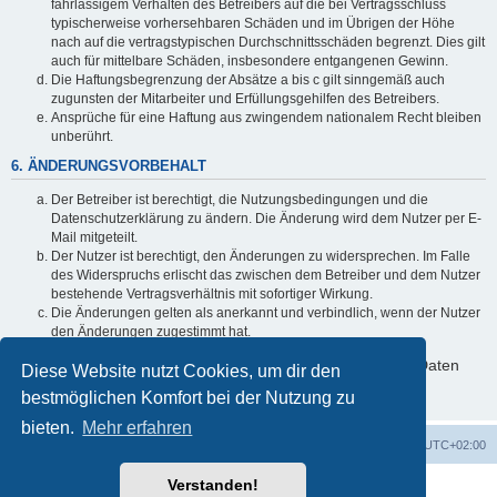
fahrlässigem Verhalten des Betreibers auf die bei Vertragsschluss
typischerweise vorhersehbaren Schäden und im Übrigen der Höhe
nach auf die vertragstypischen Durchschnittsschäden begrenzt. Dies gilt
auch für mittelbare Schäden, insbesondere entgangenen Gewinn.
Die Haftungsbegrenzung der Absätze a bis c gilt sinngemäß auch
zugunsten der Mitarbeiter und Erfüllungsgehilfen des Betreibers.
Ansprüche für eine Haftung aus zwingendem nationalem Recht bleiben
unberührt.
6. ÄNDERUNGSVORBEHALT
Der Betreiber ist berechtigt, die Nutzungsbedingungen und die
Datenschutzerklärung zu ändern. Die Änderung wird dem Nutzer per E-
Mail mitgeteilt.
Der Nutzer ist berechtigt, den Änderungen zu widersprechen. Im Falle
des Widerspruchs erlischt das zwischen dem Betreiber und dem Nutzer
bestehende Vertragsverhältnis mit sofortiger Wirkung.
Die Änderungen gelten als anerkannt und verbindlich, wenn der Nutzer
den Änderungen zugestimmt hat.
Informationen über den Umgang mit deinen persönlichen Daten
Diese Website nutzt Cookies, um dir den
sind in der Datenschutzerklärung enthalten.
bestmöglichen Komfort bei der Nutzung zu
bieten.
Mehr erfahren
Foren-Übersicht
Alle Zeiten sind
UTC+02:00
Verstanden!
Powered by
phpBB
® Forum Software © phpBB Limited