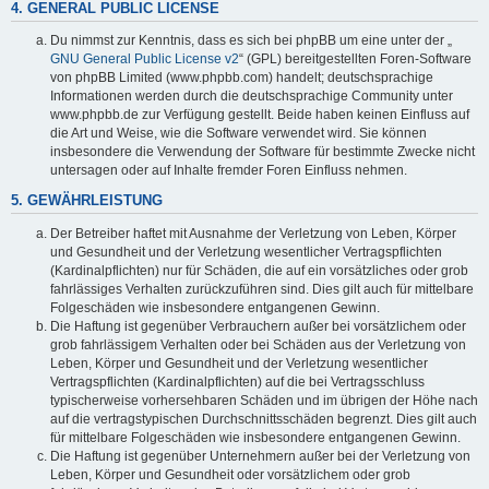
4. GENERAL PUBLIC LICENSE
Du nimmst zur Kenntnis, dass es sich bei phpBB um eine unter der „
GNU General Public License v2
“ (GPL) bereitgestellten Foren-Software
von phpBB Limited (www.phpbb.com) handelt; deutschsprachige
Informationen werden durch die deutschsprachige Community unter
www.phpbb.de zur Verfügung gestellt. Beide haben keinen Einfluss auf
die Art und Weise, wie die Software verwendet wird. Sie können
insbesondere die Verwendung der Software für bestimmte Zwecke nicht
untersagen oder auf Inhalte fremder Foren Einfluss nehmen.
5. GEWÄHRLEISTUNG
Der Betreiber haftet mit Ausnahme der Verletzung von Leben, Körper
und Gesundheit und der Verletzung wesentlicher Vertragspflichten
(Kardinalpflichten) nur für Schäden, die auf ein vorsätzliches oder grob
fahrlässiges Verhalten zurückzuführen sind. Dies gilt auch für mittelbare
Folgeschäden wie insbesondere entgangenen Gewinn.
Die Haftung ist gegenüber Verbrauchern außer bei vorsätzlichem oder
grob fahrlässigem Verhalten oder bei Schäden aus der Verletzung von
Leben, Körper und Gesundheit und der Verletzung wesentlicher
Vertragspflichten (Kardinalpflichten) auf die bei Vertragsschluss
typischerweise vorhersehbaren Schäden und im übrigen der Höhe nach
auf die vertragstypischen Durchschnittsschäden begrenzt. Dies gilt auch
für mittelbare Folgeschäden wie insbesondere entgangenen Gewinn.
Die Haftung ist gegenüber Unternehmern außer bei der Verletzung von
Leben, Körper und Gesundheit oder vorsätzlichem oder grob