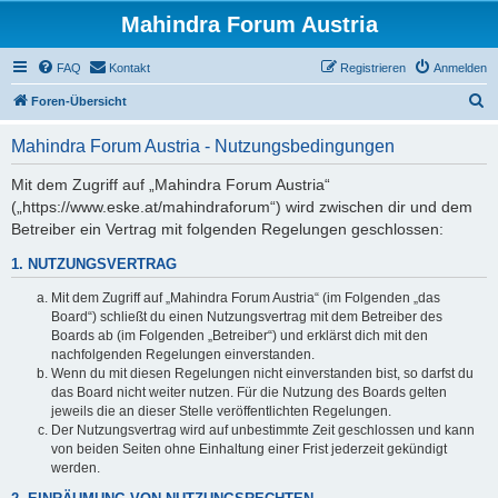
Mahindra Forum Austria
FAQ
Kontakt
Registrieren
Anmelden
S
Foren-Übersicht
u
Mahindra Forum Austria - Nutzungsbedingungen
c
h
Mit dem Zugriff auf „Mahindra Forum Austria“
(„https://www.eske.at/mahindraforum“) wird zwischen dir und dem
e
Betreiber ein Vertrag mit folgenden Regelungen geschlossen:
1. NUTZUNGSVERTRAG
Mit dem Zugriff auf „Mahindra Forum Austria“ (im Folgenden „das
Board“) schließt du einen Nutzungsvertrag mit dem Betreiber des
Boards ab (im Folgenden „Betreiber“) und erklärst dich mit den
nachfolgenden Regelungen einverstanden.
Wenn du mit diesen Regelungen nicht einverstanden bist, so darfst du
das Board nicht weiter nutzen. Für die Nutzung des Boards gelten
jeweils die an dieser Stelle veröffentlichten Regelungen.
Der Nutzungsvertrag wird auf unbestimmte Zeit geschlossen und kann
von beiden Seiten ohne Einhaltung einer Frist jederzeit gekündigt
werden.