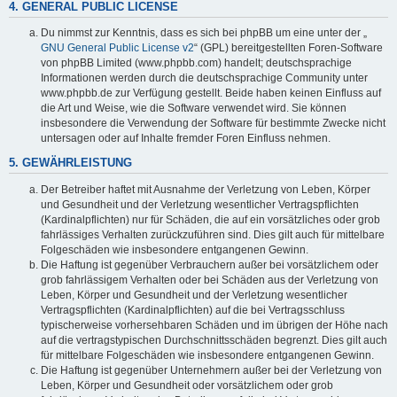
4. GENERAL PUBLIC LICENSE
Du nimmst zur Kenntnis, dass es sich bei phpBB um eine unter der „
GNU General Public License v2
“ (GPL) bereitgestellten Foren-Software
von phpBB Limited (www.phpbb.com) handelt; deutschsprachige
Informationen werden durch die deutschsprachige Community unter
www.phpbb.de zur Verfügung gestellt. Beide haben keinen Einfluss auf
die Art und Weise, wie die Software verwendet wird. Sie können
insbesondere die Verwendung der Software für bestimmte Zwecke nicht
untersagen oder auf Inhalte fremder Foren Einfluss nehmen.
5. GEWÄHRLEISTUNG
Der Betreiber haftet mit Ausnahme der Verletzung von Leben, Körper
und Gesundheit und der Verletzung wesentlicher Vertragspflichten
(Kardinalpflichten) nur für Schäden, die auf ein vorsätzliches oder grob
fahrlässiges Verhalten zurückzuführen sind. Dies gilt auch für mittelbare
Folgeschäden wie insbesondere entgangenen Gewinn.
Die Haftung ist gegenüber Verbrauchern außer bei vorsätzlichem oder
grob fahrlässigem Verhalten oder bei Schäden aus der Verletzung von
Leben, Körper und Gesundheit und der Verletzung wesentlicher
Vertragspflichten (Kardinalpflichten) auf die bei Vertragsschluss
typischerweise vorhersehbaren Schäden und im übrigen der Höhe nach
auf die vertragstypischen Durchschnittsschäden begrenzt. Dies gilt auch
für mittelbare Folgeschäden wie insbesondere entgangenen Gewinn.
Die Haftung ist gegenüber Unternehmern außer bei der Verletzung von
Leben, Körper und Gesundheit oder vorsätzlichem oder grob