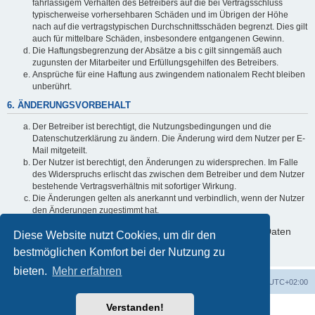
fahrlässigem Verhalten des Betreibers auf die bei Vertragsschluss
typischerweise vorhersehbaren Schäden und im Übrigen der Höhe
nach auf die vertragstypischen Durchschnittsschäden begrenzt. Dies gilt
auch für mittelbare Schäden, insbesondere entgangenen Gewinn.
Die Haftungsbegrenzung der Absätze a bis c gilt sinngemäß auch
zugunsten der Mitarbeiter und Erfüllungsgehilfen des Betreibers.
Ansprüche für eine Haftung aus zwingendem nationalem Recht bleiben
unberührt.
6. ÄNDERUNGSVORBEHALT
Der Betreiber ist berechtigt, die Nutzungsbedingungen und die
Datenschutzerklärung zu ändern. Die Änderung wird dem Nutzer per E-
Mail mitgeteilt.
Der Nutzer ist berechtigt, den Änderungen zu widersprechen. Im Falle
des Widerspruchs erlischt das zwischen dem Betreiber und dem Nutzer
bestehende Vertragsverhältnis mit sofortiger Wirkung.
Die Änderungen gelten als anerkannt und verbindlich, wenn der Nutzer
den Änderungen zugestimmt hat.
Informationen über den Umgang mit deinen persönlichen Daten
Diese Website nutzt Cookies, um dir den
sind in der Datenschutzerklärung enthalten.
bestmöglichen Komfort bei der Nutzung zu
bieten.
Mehr erfahren
Foren-Übersicht
Alle Zeiten sind
UTC+02:00
Verstanden!
Powered by
phpBB
® Forum Software © phpBB Limited