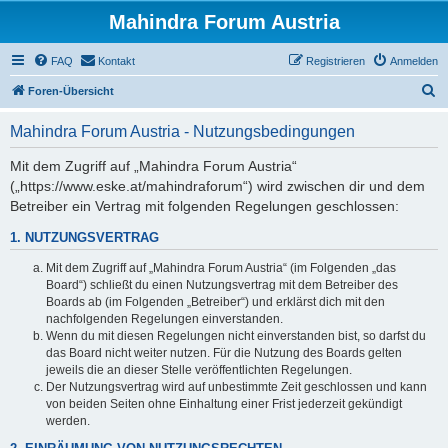
Mahindra Forum Austria
FAQ
Kontakt
Registrieren
Anmelden
S
Foren-Übersicht
u
Mahindra Forum Austria - Nutzungsbedingungen
c
h
Mit dem Zugriff auf „Mahindra Forum Austria“
(„https://www.eske.at/mahindraforum“) wird zwischen dir und dem
e
Betreiber ein Vertrag mit folgenden Regelungen geschlossen:
1. NUTZUNGSVERTRAG
Mit dem Zugriff auf „Mahindra Forum Austria“ (im Folgenden „das
Board“) schließt du einen Nutzungsvertrag mit dem Betreiber des
Boards ab (im Folgenden „Betreiber“) und erklärst dich mit den
nachfolgenden Regelungen einverstanden.
Wenn du mit diesen Regelungen nicht einverstanden bist, so darfst du
das Board nicht weiter nutzen. Für die Nutzung des Boards gelten
jeweils die an dieser Stelle veröffentlichten Regelungen.
Der Nutzungsvertrag wird auf unbestimmte Zeit geschlossen und kann
von beiden Seiten ohne Einhaltung einer Frist jederzeit gekündigt
werden.