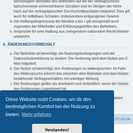
fahrlässigem Verhalten des Betreibers auf die bei Vertragsschluss
typischerweise vorhersehbaren Schäden und im Übrigen der Höhe
nach auf die vertragstypischen Durchschnittsschäden begrenzt. Dies gilt
auch für mittelbare Schäden, insbesondere entgangenen Gewinn.
Die Haftungsbegrenzung der Absätze a bis c gilt sinngemäß auch
zugunsten der Mitarbeiter und Erfüllungsgehilfen des Betreibers.
Ansprüche für eine Haftung aus zwingendem nationalem Recht bleiben
unberührt.
6. ÄNDERUNGSVORBEHALT
Der Betreiber ist berechtigt, die Nutzungsbedingungen und die
Datenschutzerklärung zu ändern. Die Änderung wird dem Nutzer per E-
Mail mitgeteilt.
Der Nutzer ist berechtigt, den Änderungen zu widersprechen. Im Falle
des Widerspruchs erlischt das zwischen dem Betreiber und dem Nutzer
bestehende Vertragsverhältnis mit sofortiger Wirkung.
Die Änderungen gelten als anerkannt und verbindlich, wenn der Nutzer
den Änderungen zugestimmt hat.
Informationen über den Umgang mit deinen persönlichen Daten
Diese Website nutzt Cookies, um dir den
sind in der Datenschutzerklärung enthalten.
bestmöglichen Komfort bei der Nutzung zu
bieten.
Mehr erfahren
Foren-Übersicht
Alle Zeiten sind
UTC+02:00
Verstanden!
Powered by
phpBB
® Forum Software © phpBB Limited