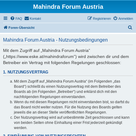
Mahindra Forum Austria
FAQ
Kontakt
Registrieren
Anmelden
S
Foren-Übersicht
u
Mahindra Forum Austria - Nutzungsbedingungen
c
h
Mit dem Zugriff auf „Mahindra Forum Austria“
(„https://www.eske.at/mahindraforum“) wird zwischen dir und dem
e
Betreiber ein Vertrag mit folgenden Regelungen geschlossen:
1. NUTZUNGSVERTRAG
Mit dem Zugriff auf „Mahindra Forum Austria“ (im Folgenden „das
Board“) schließt du einen Nutzungsvertrag mit dem Betreiber des
Boards ab (im Folgenden „Betreiber“) und erklärst dich mit den
nachfolgenden Regelungen einverstanden.
Wenn du mit diesen Regelungen nicht einverstanden bist, so darfst du
das Board nicht weiter nutzen. Für die Nutzung des Boards gelten
jeweils die an dieser Stelle veröffentlichten Regelungen.
Der Nutzungsvertrag wird auf unbestimmte Zeit geschlossen und kann
von beiden Seiten ohne Einhaltung einer Frist jederzeit gekündigt
werden.