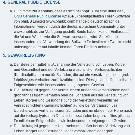
4. GENERAL PUBLIC LICENSE
Du nimmst zur Kenntnis, dass es sich bei phpBB um eine unter der „
GNU General Public License v2
“ (GPL) bereitgestellten Foren-Software
von phpBB Limited (www.phpbb.com) handelt; deutschsprachige
Informationen werden durch die deutschsprachige Community unter
www.phpbb.de zur Verfügung gestellt. Beide haben keinen Einfluss auf
die Art und Weise, wie die Software verwendet wird. Sie können
insbesondere die Verwendung der Software für bestimmte Zwecke nicht
untersagen oder auf Inhalte fremder Foren Einfluss nehmen.
5. GEWÄHRLEISTUNG
Der Betreiber haftet mit Ausnahme der Verletzung von Leben, Körper
und Gesundheit und der Verletzung wesentlicher Vertragspflichten
(Kardinalpflichten) nur für Schäden, die auf ein vorsätzliches oder grob
fahrlässiges Verhalten zurückzuführen sind. Dies gilt auch für mittelbare
Folgeschäden wie insbesondere entgangenen Gewinn.
Die Haftung ist gegenüber Verbrauchern außer bei vorsätzlichem oder
grob fahrlässigem Verhalten oder bei Schäden aus der Verletzung von
Leben, Körper und Gesundheit und der Verletzung wesentlicher
Vertragspflichten (Kardinalpflichten) auf die bei Vertragsschluss
typischerweise vorhersehbaren Schäden und im übrigen der Höhe nach
auf die vertragstypischen Durchschnittsschäden begrenzt. Dies gilt auch
für mittelbare Folgeschäden wie insbesondere entgangenen Gewinn.
Die Haftung ist gegenüber Unternehmern außer bei der Verletzung von
Leben, Körper und Gesundheit oder vorsätzlichem oder grob