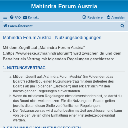
Mahindra Forum Austria
FAQ
Kontakt
Registrieren
Anmelden
S
Foren-Übersicht
u
Mahindra Forum Austria - Nutzungsbedingungen
c
h
Mit dem Zugriff auf „Mahindra Forum Austria“
(„https://www.eske.at/mahindraforum“) wird zwischen dir und dem
e
Betreiber ein Vertrag mit folgenden Regelungen geschlossen:
1. NUTZUNGSVERTRAG
Mit dem Zugriff auf „Mahindra Forum Austria“ (im Folgenden „das
Board“) schließt du einen Nutzungsvertrag mit dem Betreiber des
Boards ab (im Folgenden „Betreiber“) und erklärst dich mit den
nachfolgenden Regelungen einverstanden.
Wenn du mit diesen Regelungen nicht einverstanden bist, so darfst du
das Board nicht weiter nutzen. Für die Nutzung des Boards gelten
jeweils die an dieser Stelle veröffentlichten Regelungen.
Der Nutzungsvertrag wird auf unbestimmte Zeit geschlossen und kann
von beiden Seiten ohne Einhaltung einer Frist jederzeit gekündigt
werden.