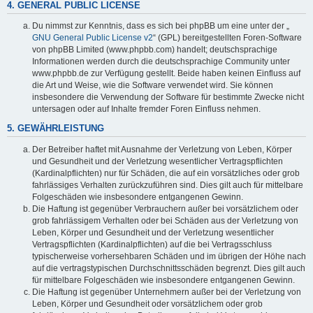
4. GENERAL PUBLIC LICENSE
Du nimmst zur Kenntnis, dass es sich bei phpBB um eine unter der „
GNU General Public License v2
“ (GPL) bereitgestellten Foren-Software
von phpBB Limited (www.phpbb.com) handelt; deutschsprachige
Informationen werden durch die deutschsprachige Community unter
www.phpbb.de zur Verfügung gestellt. Beide haben keinen Einfluss auf
die Art und Weise, wie die Software verwendet wird. Sie können
insbesondere die Verwendung der Software für bestimmte Zwecke nicht
untersagen oder auf Inhalte fremder Foren Einfluss nehmen.
5. GEWÄHRLEISTUNG
Der Betreiber haftet mit Ausnahme der Verletzung von Leben, Körper
und Gesundheit und der Verletzung wesentlicher Vertragspflichten
(Kardinalpflichten) nur für Schäden, die auf ein vorsätzliches oder grob
fahrlässiges Verhalten zurückzuführen sind. Dies gilt auch für mittelbare
Folgeschäden wie insbesondere entgangenen Gewinn.
Die Haftung ist gegenüber Verbrauchern außer bei vorsätzlichem oder
grob fahrlässigem Verhalten oder bei Schäden aus der Verletzung von
Leben, Körper und Gesundheit und der Verletzung wesentlicher
Vertragspflichten (Kardinalpflichten) auf die bei Vertragsschluss
typischerweise vorhersehbaren Schäden und im übrigen der Höhe nach
auf die vertragstypischen Durchschnittsschäden begrenzt. Dies gilt auch
für mittelbare Folgeschäden wie insbesondere entgangenen Gewinn.
Die Haftung ist gegenüber Unternehmern außer bei der Verletzung von
Leben, Körper und Gesundheit oder vorsätzlichem oder grob