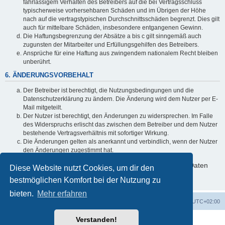
fahrlässigem Verhalten des Betreibers auf die bei Vertragsschluss
typischerweise vorhersehbaren Schäden und im Übrigen der Höhe
nach auf die vertragstypischen Durchschnittsschäden begrenzt. Dies gilt
auch für mittelbare Schäden, insbesondere entgangenen Gewinn.
Die Haftungsbegrenzung der Absätze a bis c gilt sinngemäß auch
zugunsten der Mitarbeiter und Erfüllungsgehilfen des Betreibers.
Ansprüche für eine Haftung aus zwingendem nationalem Recht bleiben
unberührt.
6. ÄNDERUNGSVORBEHALT
Der Betreiber ist berechtigt, die Nutzungsbedingungen und die
Datenschutzerklärung zu ändern. Die Änderung wird dem Nutzer per E-
Mail mitgeteilt.
Der Nutzer ist berechtigt, den Änderungen zu widersprechen. Im Falle
des Widerspruchs erlischt das zwischen dem Betreiber und dem Nutzer
bestehende Vertragsverhältnis mit sofortiger Wirkung.
Die Änderungen gelten als anerkannt und verbindlich, wenn der Nutzer
den Änderungen zugestimmt hat.
Informationen über den Umgang mit deinen persönlichen Daten
Diese Website nutzt Cookies, um dir den
sind in der Datenschutzerklärung enthalten.
bestmöglichen Komfort bei der Nutzung zu
bieten.
Mehr erfahren
Foren-Übersicht
Alle Zeiten sind
UTC+02:00
Verstanden!
Powered by
phpBB
® Forum Software © phpBB Limited