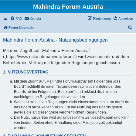
Mahindra Forum Austria
FAQ
Kontakt
Registrieren
Anmelden
S
Foren-Übersicht
u
Mahindra Forum Austria - Nutzungsbedingungen
c
h
Mit dem Zugriff auf „Mahindra Forum Austria“
(„https://www.eske.at/mahindraforum“) wird zwischen dir und dem
e
Betreiber ein Vertrag mit folgenden Regelungen geschlossen:
1. NUTZUNGSVERTRAG
Mit dem Zugriff auf „Mahindra Forum Austria“ (im Folgenden „das
Board“) schließt du einen Nutzungsvertrag mit dem Betreiber des
Boards ab (im Folgenden „Betreiber“) und erklärst dich mit den
nachfolgenden Regelungen einverstanden.
Wenn du mit diesen Regelungen nicht einverstanden bist, so darfst du
das Board nicht weiter nutzen. Für die Nutzung des Boards gelten
jeweils die an dieser Stelle veröffentlichten Regelungen.
Der Nutzungsvertrag wird auf unbestimmte Zeit geschlossen und kann
von beiden Seiten ohne Einhaltung einer Frist jederzeit gekündigt
werden.