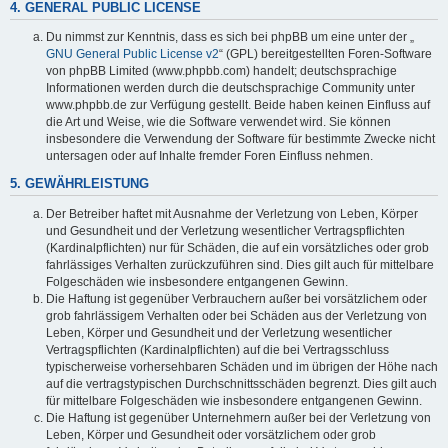
4. GENERAL PUBLIC LICENSE
Du nimmst zur Kenntnis, dass es sich bei phpBB um eine unter der „
GNU General Public License v2
“ (GPL) bereitgestellten Foren-Software
von phpBB Limited (www.phpbb.com) handelt; deutschsprachige
Informationen werden durch die deutschsprachige Community unter
www.phpbb.de zur Verfügung gestellt. Beide haben keinen Einfluss auf
die Art und Weise, wie die Software verwendet wird. Sie können
insbesondere die Verwendung der Software für bestimmte Zwecke nicht
untersagen oder auf Inhalte fremder Foren Einfluss nehmen.
5. GEWÄHRLEISTUNG
Der Betreiber haftet mit Ausnahme der Verletzung von Leben, Körper
und Gesundheit und der Verletzung wesentlicher Vertragspflichten
(Kardinalpflichten) nur für Schäden, die auf ein vorsätzliches oder grob
fahrlässiges Verhalten zurückzuführen sind. Dies gilt auch für mittelbare
Folgeschäden wie insbesondere entgangenen Gewinn.
Die Haftung ist gegenüber Verbrauchern außer bei vorsätzlichem oder
grob fahrlässigem Verhalten oder bei Schäden aus der Verletzung von
Leben, Körper und Gesundheit und der Verletzung wesentlicher
Vertragspflichten (Kardinalpflichten) auf die bei Vertragsschluss
typischerweise vorhersehbaren Schäden und im übrigen der Höhe nach
auf die vertragstypischen Durchschnittsschäden begrenzt. Dies gilt auch
für mittelbare Folgeschäden wie insbesondere entgangenen Gewinn.
Die Haftung ist gegenüber Unternehmern außer bei der Verletzung von
Leben, Körper und Gesundheit oder vorsätzlichem oder grob