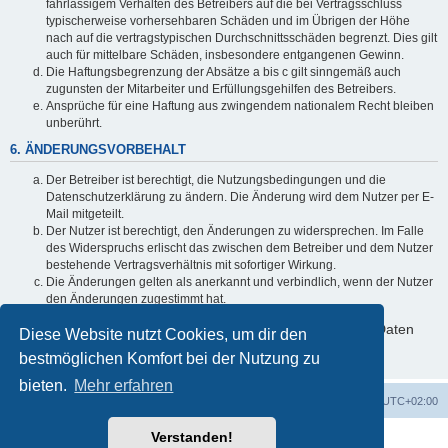
fahrlässigem Verhalten des Betreibers auf die bei Vertragsschluss
typischerweise vorhersehbaren Schäden und im Übrigen der Höhe
nach auf die vertragstypischen Durchschnittsschäden begrenzt. Dies gilt
auch für mittelbare Schäden, insbesondere entgangenen Gewinn.
Die Haftungsbegrenzung der Absätze a bis c gilt sinngemäß auch
zugunsten der Mitarbeiter und Erfüllungsgehilfen des Betreibers.
Ansprüche für eine Haftung aus zwingendem nationalem Recht bleiben
unberührt.
6. ÄNDERUNGSVORBEHALT
Der Betreiber ist berechtigt, die Nutzungsbedingungen und die
Datenschutzerklärung zu ändern. Die Änderung wird dem Nutzer per E-
Mail mitgeteilt.
Der Nutzer ist berechtigt, den Änderungen zu widersprechen. Im Falle
des Widerspruchs erlischt das zwischen dem Betreiber und dem Nutzer
bestehende Vertragsverhältnis mit sofortiger Wirkung.
Die Änderungen gelten als anerkannt und verbindlich, wenn der Nutzer
den Änderungen zugestimmt hat.
Informationen über den Umgang mit deinen persönlichen Daten
Diese Website nutzt Cookies, um dir den
sind in der Datenschutzerklärung enthalten.
bestmöglichen Komfort bei der Nutzung zu
bieten.
Mehr erfahren
Foren-Übersicht
Alle Zeiten sind
UTC+02:00
Verstanden!
Powered by
phpBB
® Forum Software © phpBB Limited