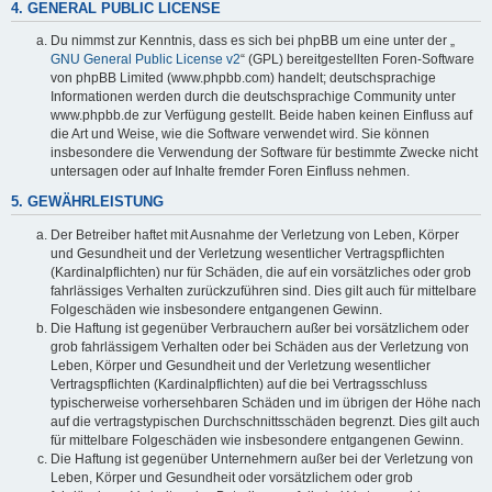
4. GENERAL PUBLIC LICENSE
Du nimmst zur Kenntnis, dass es sich bei phpBB um eine unter der „
GNU General Public License v2
“ (GPL) bereitgestellten Foren-Software
von phpBB Limited (www.phpbb.com) handelt; deutschsprachige
Informationen werden durch die deutschsprachige Community unter
www.phpbb.de zur Verfügung gestellt. Beide haben keinen Einfluss auf
die Art und Weise, wie die Software verwendet wird. Sie können
insbesondere die Verwendung der Software für bestimmte Zwecke nicht
untersagen oder auf Inhalte fremder Foren Einfluss nehmen.
5. GEWÄHRLEISTUNG
Der Betreiber haftet mit Ausnahme der Verletzung von Leben, Körper
und Gesundheit und der Verletzung wesentlicher Vertragspflichten
(Kardinalpflichten) nur für Schäden, die auf ein vorsätzliches oder grob
fahrlässiges Verhalten zurückzuführen sind. Dies gilt auch für mittelbare
Folgeschäden wie insbesondere entgangenen Gewinn.
Die Haftung ist gegenüber Verbrauchern außer bei vorsätzlichem oder
grob fahrlässigem Verhalten oder bei Schäden aus der Verletzung von
Leben, Körper und Gesundheit und der Verletzung wesentlicher
Vertragspflichten (Kardinalpflichten) auf die bei Vertragsschluss
typischerweise vorhersehbaren Schäden und im übrigen der Höhe nach
auf die vertragstypischen Durchschnittsschäden begrenzt. Dies gilt auch
für mittelbare Folgeschäden wie insbesondere entgangenen Gewinn.
Die Haftung ist gegenüber Unternehmern außer bei der Verletzung von
Leben, Körper und Gesundheit oder vorsätzlichem oder grob