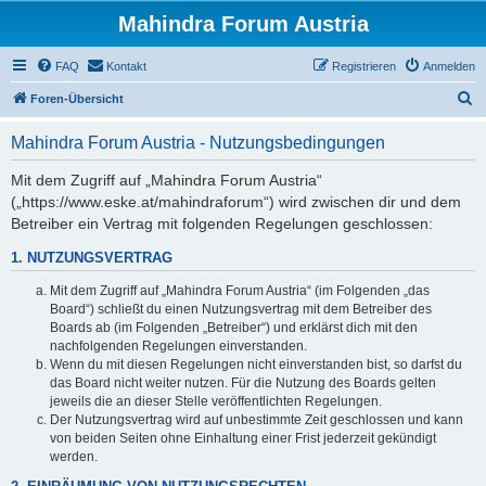
Mahindra Forum Austria
FAQ
Kontakt
Registrieren
Anmelden
S
Foren-Übersicht
u
Mahindra Forum Austria - Nutzungsbedingungen
c
h
Mit dem Zugriff auf „Mahindra Forum Austria“
(„https://www.eske.at/mahindraforum“) wird zwischen dir und dem
e
Betreiber ein Vertrag mit folgenden Regelungen geschlossen:
1. NUTZUNGSVERTRAG
Mit dem Zugriff auf „Mahindra Forum Austria“ (im Folgenden „das
Board“) schließt du einen Nutzungsvertrag mit dem Betreiber des
Boards ab (im Folgenden „Betreiber“) und erklärst dich mit den
nachfolgenden Regelungen einverstanden.
Wenn du mit diesen Regelungen nicht einverstanden bist, so darfst du
das Board nicht weiter nutzen. Für die Nutzung des Boards gelten
jeweils die an dieser Stelle veröffentlichten Regelungen.
Der Nutzungsvertrag wird auf unbestimmte Zeit geschlossen und kann
von beiden Seiten ohne Einhaltung einer Frist jederzeit gekündigt
werden.