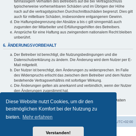
fahrlässigem Verhalten des Betreibers auf die bei Vertragsschluss
typischerweise vorhersehbaren Schäden und im Übrigen der Höhe
nach auf die vertragstypischen Durchschnittsschäden begrenzt. Dies gilt
auch für mittelbare Schäden, insbesondere entgangenen Gewinn.
Die Haftungsbegrenzung der Absätze a bis c gilt sinngemäß auch
zugunsten der Mitarbeiter und Erfüllungsgehilfen des Betreibers.
Ansprüche für eine Haftung aus zwingendem nationalem Recht bleiben
unberührt.
6. ÄNDERUNGSVORBEHALT
Der Betreiber ist berechtigt, die Nutzungsbedingungen und die
Datenschutzerklärung zu ändern. Die Änderung wird dem Nutzer per E-
Mail mitgeteilt.
Der Nutzer ist berechtigt, den Änderungen zu widersprechen. Im Falle
des Widerspruchs erlischt das zwischen dem Betreiber und dem Nutzer
bestehende Vertragsverhältnis mit sofortiger Wirkung.
Die Änderungen gelten als anerkannt und verbindlich, wenn der Nutzer
den Änderungen zugestimmt hat.
Informationen über den Umgang mit deinen persönlichen Daten
Diese Website nutzt Cookies, um dir den
sind in der Datenschutzerklärung enthalten.
bestmöglichen Komfort bei der Nutzung zu
bieten.
Mehr erfahren
Foren-Übersicht
Alle Zeiten sind
UTC+02:00
Verstanden!
Powered by
phpBB
® Forum Software © phpBB Limited