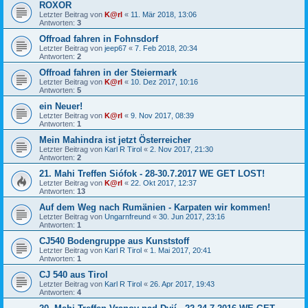
ROXOR
Letzter Beitrag von
K@rl
«
11. Mär 2018, 13:06
Antworten:
3
Offroad fahren in Fohnsdorf
Letzter Beitrag von
jeep67
«
7. Feb 2018, 20:34
Antworten:
2
Offroad fahren in der Steiermark
Letzter Beitrag von
K@rl
«
10. Dez 2017, 10:16
Antworten:
5
ein Neuer!
Letzter Beitrag von
K@rl
«
9. Nov 2017, 08:39
Antworten:
1
Mein Mahindra ist jetzt Österreicher
Letzter Beitrag von
Karl R Tirol
«
2. Nov 2017, 21:30
Antworten:
2
21. Mahi Treffen Siófok - 28-30.7.2017 WE GET LOST!
Letzter Beitrag von
K@rl
«
22. Okt 2017, 12:37
Antworten:
13
Auf dem Weg nach Rumänien - Karpaten wir kommen!
Letzter Beitrag von
Ungarnfreund
«
30. Jun 2017, 23:16
Antworten:
1
CJ540 Bodengruppe aus Kunststoff
Letzter Beitrag von
Karl R Tirol
«
1. Mai 2017, 20:41
Antworten:
1
CJ 540 aus Tirol
Letzter Beitrag von
Karl R Tirol
«
26. Apr 2017, 19:43
Antworten:
4