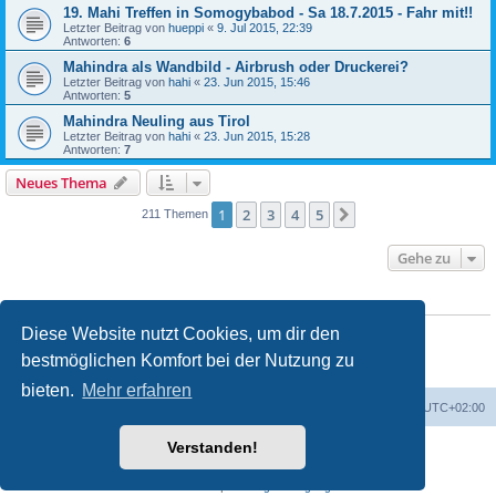
19. Mahi Treffen in Somogybabod - Sa 18.7.2015 - Fahr mit!!
Letzter Beitrag von
hueppi
«
9. Jul 2015, 22:39
Antworten:
6
Mahindra als Wandbild - Airbrush oder Druckerei?
Letzter Beitrag von
hahi
«
23. Jun 2015, 15:46
Antworten:
5
Mahindra Neuling aus Tirol
Letzter Beitrag von
hahi
«
23. Jun 2015, 15:28
Antworten:
7
Neues Thema
1
2
3
4
5
Nächste
211 Themen
Gehe zu
BERECHTIGUNGEN IN DIESEM FORUM
Du darfst
keine
neuen Themen in diesem Forum erstellen.
Diese Website nutzt Cookies, um dir den
Du darfst
keine
Antworten zu Themen in diesem Forum erstellen.
bestmöglichen Komfort bei der Nutzung zu
Du darfst deine Beiträge in diesem Forum
nicht
ändern.
Du darfst deine Beiträge in diesem Forum
nicht
löschen.
bieten.
Mehr erfahren
Foren-Übersicht
Alle Zeiten sind
UTC+02:00
Verstanden!
Powered by
phpBB
® Forum Software © phpBB Limited
Deutsche Übersetzung durch
phpBB.de
Datenschutz
|
Nutzungsbedingungen