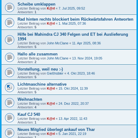
Scheibe umklappen
Letzter Beitrag von
K@rl
«
7. Jul 2025, 09:52
Antworten:
1
Rad hinten rechts blockiert beim Rückwärtsfahren Antworten
Letzter Beitrag von
K@rl
«
1. Mai 2025, 07:36
Antworten:
5
Hilfe bei Mahindra CJ 340 Felgen und ET bei Auslieferung
1994
Letzter Beitrag von
John McClane
«
11. Apr 2025, 08:36
Antworten:
5
Hallo alle zusammen
Letzter Beitrag von
John McClane
«
13. Nov 2024, 19:05
Antworten:
2
Vorstellung, weil neu :-)
Letzter Beitrag von
Gießhübler
«
4. Okt 2023, 18:46
Antworten:
5
Lichtmaschine alternative
Letzter Beitrag von
K@rl
«
15. Okt 2024, 11:39
Antworten:
5
Weihnachten
Letzter Beitrag von
K@rl
«
24. Dez 2022, 20:37
Antworten:
4
Kauf CJ 540
Letzter Beitrag von
K@rl
«
13. Apr 2022, 11:43
Antworten:
1
Neues Mitglied überlegt ankauf von Thar
Letzter Beitrag von
K@rl
«
5. Jan 2021, 22:19
Antworten:
1