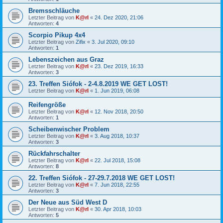
Bremsschläuche
Letzter Beitrag von
K@rl
«
24. Dez 2020, 21:06
Antworten:
4
Scorpio Pikup 4x4
Letzter Beitrag von
Zifix
«
3. Jul 2020, 09:10
Antworten:
1
Lebenszeichen aus Graz
Letzter Beitrag von
K@rl
«
23. Dez 2019, 16:33
Antworten:
3
23. Treffen Siófok - 2-4.8.2019 WE GET LOST!
Letzter Beitrag von
K@rl
«
1. Jun 2019, 06:08
Reifengröße
Letzter Beitrag von
K@rl
«
12. Nov 2018, 20:50
Antworten:
1
Scheibenwischer Problem
Letzter Beitrag von
K@rl
«
3. Aug 2018, 10:37
Antworten:
3
Rückfahrschalter
Letzter Beitrag von
K@rl
«
22. Jul 2018, 15:08
Antworten:
8
22. Treffen Siófok - 27-29.7.2018 WE GET LOST!
Letzter Beitrag von
K@rl
«
7. Jun 2018, 22:55
Antworten:
3
Der Neue aus Süd West D
Letzter Beitrag von
K@rl
«
30. Apr 2018, 10:03
Antworten:
5