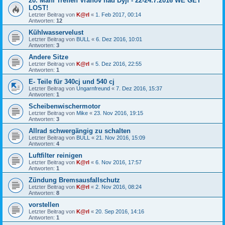
20. Mahi Treffen Vranov nad Dyjí - 22-24.7.2016 WE GET
LOST!
Letzter Beitrag von
K@rl
«
1. Feb 2017, 00:14
Antworten:
12
Kühlwasservelust
Letzter Beitrag von
BULL
«
6. Dez 2016, 10:01
Antworten:
3
Andere Sitze
Letzter Beitrag von
K@rl
«
5. Dez 2016, 22:55
Antworten:
1
E- Teile für 340cj und 540 cj
Letzter Beitrag von
Ungarnfreund
«
7. Dez 2016, 15:37
Antworten:
1
Scheibenwischermotor
Letzter Beitrag von
Mike
«
23. Nov 2016, 19:15
Antworten:
3
Allrad schwergängig zu schalten
Letzter Beitrag von
BULL
«
21. Nov 2016, 15:09
Antworten:
4
Luftfilter reinigen
Letzter Beitrag von
K@rl
«
6. Nov 2016, 17:57
Antworten:
1
Zündung Bremsausfallschutz
Letzter Beitrag von
K@rl
«
2. Nov 2016, 08:24
Antworten:
8
vorstellen
Letzter Beitrag von
K@rl
«
20. Sep 2016, 14:16
Antworten:
1