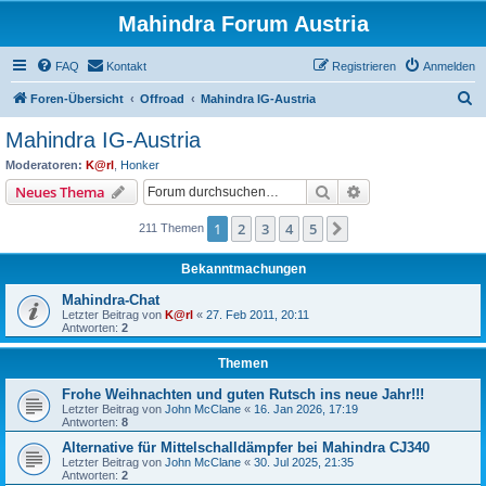
Mahindra Forum Austria
FAQ
Kontakt
Registrieren
Anmelden
S
Foren-Übersicht
Offroad
Mahindra IG-Austria
u
Mahindra IG-Austria
c
Moderatoren:
K@rl
,
Honker
h
Suche
Erweiterte Suche
Neues Thema
e
1
2
3
4
5
Nächste
211 Themen
Bekanntmachungen
Mahindra-Chat
Letzter Beitrag von
K@rl
«
27. Feb 2011, 20:11
Antworten:
2
Themen
Frohe Weihnachten und guten Rutsch ins neue Jahr!!!
Letzter Beitrag von
John McClane
«
16. Jan 2026, 17:19
Antworten:
8
Alternative für Mittelschalldämpfer bei Mahindra CJ340
Letzter Beitrag von
John McClane
«
30. Jul 2025, 21:35
Antworten:
2