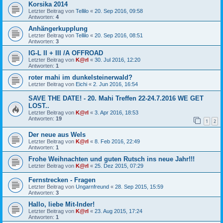
Korsika 2014
Letzter Beitrag von
Tellilo
«
20. Sep 2016, 09:58
Antworten:
4
Anhängerkupplung
Letzter Beitrag von
Tellilo
«
20. Sep 2016, 08:51
Antworten:
3
IG-L II + III /A OFFROAD
Letzter Beitrag von
K@rl
«
30. Jul 2016, 12:20
Antworten:
1
roter mahi im dunkelsteinerwald?
Letzter Beitrag von
Eichi
«
2. Jun 2016, 16:54
SAVE THE DATE! - 20. Mahi Treffen 22-24.7.2016 WE GET
LOST..
Letzter Beitrag von
K@rl
«
3. Apr 2016, 18:53
Antworten:
19
1
2
Der neue aus Wels
Letzter Beitrag von
K@rl
«
8. Feb 2016, 22:49
Antworten:
1
Frohe Weihnachten und guten Rutsch ins neue Jahr!!!
Letzter Beitrag von
K@rl
«
25. Dez 2015, 07:29
Fernstrecken - Fragen
Letzter Beitrag von
Ungarnfreund
«
28. Sep 2015, 15:59
Antworten:
3
Hallo, liebe Mit-Inder!
Letzter Beitrag von
K@rl
«
23. Aug 2015, 17:24
Antworten:
1