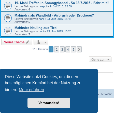
19. Mahi Treffen in Somogybabod - Sa 18.7.2015 - Fahr mit!!
Letzter Beitrag von
hueppi
«
9. Jul 2015, 22:39
Antworten:
6
Mahindra als Wandbild - Airbrush oder Druckerei?
Letzter Beitrag von
hahi
«
23. Jun 2015, 15:46
Antworten:
5
Mahindra Neuling aus Tirol
Letzter Beitrag von
hahi
«
23. Jun 2015, 15:28
Antworten:
7
Neues Thema
1
2
3
4
5
Nächste
211 Themen
Gehe zu
BERECHTIGUNGEN IN DIESEM FORUM
Du darfst
keine
neuen Themen in diesem Forum erstellen.
Diese Website nutzt Cookies, um dir den
Du darfst
keine
Antworten zu Themen in diesem Forum erstellen.
bestmöglichen Komfort bei der Nutzung zu
Du darfst deine Beiträge in diesem Forum
nicht
ändern.
Du darfst deine Beiträge in diesem Forum
nicht
löschen.
bieten.
Mehr erfahren
Foren-Übersicht
Alle Zeiten sind
UTC+02:00
Verstanden!
Powered by
phpBB
® Forum Software © phpBB Limited
Deutsche Übersetzung durch
phpBB.de
Datenschutz
|
Nutzungsbedingungen