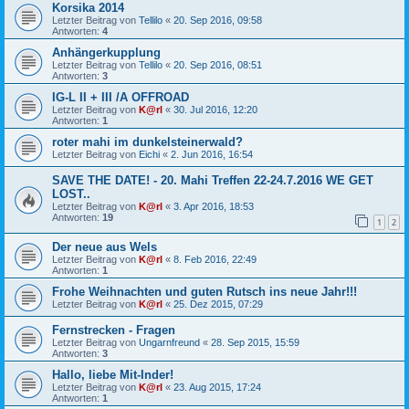
Korsika 2014
Letzter Beitrag von
Tellilo
«
20. Sep 2016, 09:58
Antworten:
4
Anhängerkupplung
Letzter Beitrag von
Tellilo
«
20. Sep 2016, 08:51
Antworten:
3
IG-L II + III /A OFFROAD
Letzter Beitrag von
K@rl
«
30. Jul 2016, 12:20
Antworten:
1
roter mahi im dunkelsteinerwald?
Letzter Beitrag von
Eichi
«
2. Jun 2016, 16:54
SAVE THE DATE! - 20. Mahi Treffen 22-24.7.2016 WE GET
LOST..
Letzter Beitrag von
K@rl
«
3. Apr 2016, 18:53
Antworten:
19
1
2
Der neue aus Wels
Letzter Beitrag von
K@rl
«
8. Feb 2016, 22:49
Antworten:
1
Frohe Weihnachten und guten Rutsch ins neue Jahr!!!
Letzter Beitrag von
K@rl
«
25. Dez 2015, 07:29
Fernstrecken - Fragen
Letzter Beitrag von
Ungarnfreund
«
28. Sep 2015, 15:59
Antworten:
3
Hallo, liebe Mit-Inder!
Letzter Beitrag von
K@rl
«
23. Aug 2015, 17:24
Antworten:
1