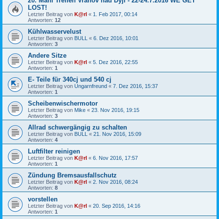
20. Mahi Treffen Vranov nad Dyjí - 22-24.7.2016 WE GET
LOST!
Letzter Beitrag von
K@rl
«
1. Feb 2017, 00:14
Antworten:
12
Kühlwasservelust
Letzter Beitrag von
BULL
«
6. Dez 2016, 10:01
Antworten:
3
Andere Sitze
Letzter Beitrag von
K@rl
«
5. Dez 2016, 22:55
Antworten:
1
E- Teile für 340cj und 540 cj
Letzter Beitrag von
Ungarnfreund
«
7. Dez 2016, 15:37
Antworten:
1
Scheibenwischermotor
Letzter Beitrag von
Mike
«
23. Nov 2016, 19:15
Antworten:
3
Allrad schwergängig zu schalten
Letzter Beitrag von
BULL
«
21. Nov 2016, 15:09
Antworten:
4
Luftfilter reinigen
Letzter Beitrag von
K@rl
«
6. Nov 2016, 17:57
Antworten:
1
Zündung Bremsausfallschutz
Letzter Beitrag von
K@rl
«
2. Nov 2016, 08:24
Antworten:
8
vorstellen
Letzter Beitrag von
K@rl
«
20. Sep 2016, 14:16
Antworten:
1