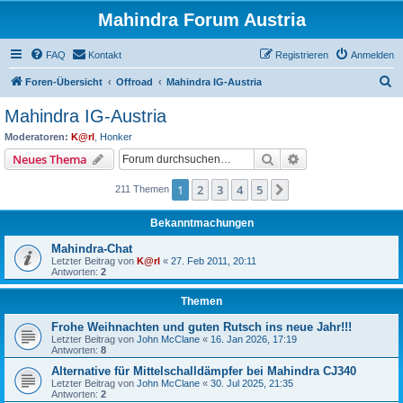
Mahindra Forum Austria
FAQ
Kontakt
Registrieren
Anmelden
S
Foren-Übersicht
Offroad
Mahindra IG-Austria
u
Mahindra IG-Austria
c
Moderatoren:
K@rl
,
Honker
h
Suche
Erweiterte Suche
Neues Thema
e
1
2
3
4
5
Nächste
211 Themen
Bekanntmachungen
Mahindra-Chat
Letzter Beitrag von
K@rl
«
27. Feb 2011, 20:11
Antworten:
2
Themen
Frohe Weihnachten und guten Rutsch ins neue Jahr!!!
Letzter Beitrag von
John McClane
«
16. Jan 2026, 17:19
Antworten:
8
Alternative für Mittelschalldämpfer bei Mahindra CJ340
Letzter Beitrag von
John McClane
«
30. Jul 2025, 21:35
Antworten:
2