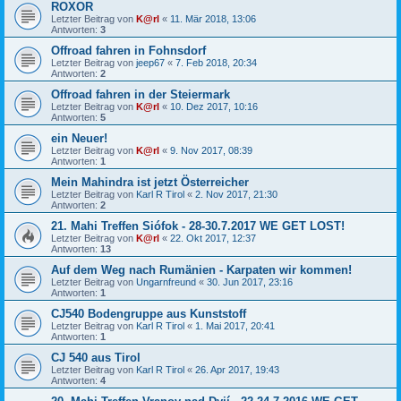
ROXOR
Letzter Beitrag von
K@rl
«
11. Mär 2018, 13:06
Antworten:
3
Offroad fahren in Fohnsdorf
Letzter Beitrag von
jeep67
«
7. Feb 2018, 20:34
Antworten:
2
Offroad fahren in der Steiermark
Letzter Beitrag von
K@rl
«
10. Dez 2017, 10:16
Antworten:
5
ein Neuer!
Letzter Beitrag von
K@rl
«
9. Nov 2017, 08:39
Antworten:
1
Mein Mahindra ist jetzt Österreicher
Letzter Beitrag von
Karl R Tirol
«
2. Nov 2017, 21:30
Antworten:
2
21. Mahi Treffen Siófok - 28-30.7.2017 WE GET LOST!
Letzter Beitrag von
K@rl
«
22. Okt 2017, 12:37
Antworten:
13
Auf dem Weg nach Rumänien - Karpaten wir kommen!
Letzter Beitrag von
Ungarnfreund
«
30. Jun 2017, 23:16
Antworten:
1
CJ540 Bodengruppe aus Kunststoff
Letzter Beitrag von
Karl R Tirol
«
1. Mai 2017, 20:41
Antworten:
1
CJ 540 aus Tirol
Letzter Beitrag von
Karl R Tirol
«
26. Apr 2017, 19:43
Antworten:
4