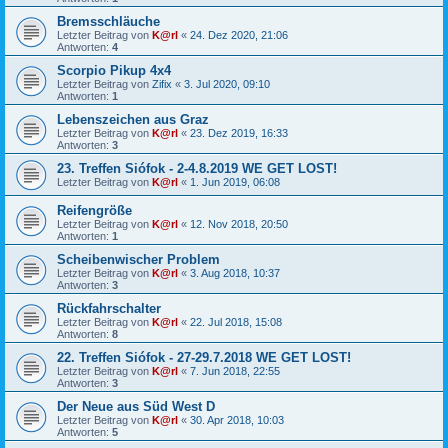
Bremsschläuche
Letzter Beitrag von
K@rl
«
24. Dez 2020, 21:06
Antworten:
4
Scorpio Pikup 4x4
Letzter Beitrag von
Zifix
«
3. Jul 2020, 09:10
Antworten:
1
Lebenszeichen aus Graz
Letzter Beitrag von
K@rl
«
23. Dez 2019, 16:33
Antworten:
3
23. Treffen Siófok - 2-4.8.2019 WE GET LOST!
Letzter Beitrag von
K@rl
«
1. Jun 2019, 06:08
Reifengröße
Letzter Beitrag von
K@rl
«
12. Nov 2018, 20:50
Antworten:
1
Scheibenwischer Problem
Letzter Beitrag von
K@rl
«
3. Aug 2018, 10:37
Antworten:
3
Rückfahrschalter
Letzter Beitrag von
K@rl
«
22. Jul 2018, 15:08
Antworten:
8
22. Treffen Siófok - 27-29.7.2018 WE GET LOST!
Letzter Beitrag von
K@rl
«
7. Jun 2018, 22:55
Antworten:
3
Der Neue aus Süd West D
Letzter Beitrag von
K@rl
«
30. Apr 2018, 10:03
Antworten:
5