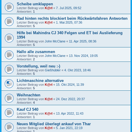
Scheibe umklappen
Letzter Beitrag von
K@rl
«
7. Jul 2025, 09:52
Antworten:
1
Rad hinten rechts blockiert beim Rückwärtsfahren Antworten
Letzter Beitrag von
K@rl
«
1. Mai 2025, 07:36
Antworten:
5
Hilfe bei Mahindra CJ 340 Felgen und ET bei Auslieferung
1994
Letzter Beitrag von
John McClane
«
11. Apr 2025, 08:36
Antworten:
5
Hallo alle zusammen
Letzter Beitrag von
John McClane
«
13. Nov 2024, 19:05
Antworten:
2
Vorstellung, weil neu :-)
Letzter Beitrag von
Gießhübler
«
4. Okt 2023, 18:46
Antworten:
5
Lichtmaschine alternative
Letzter Beitrag von
K@rl
«
15. Okt 2024, 11:39
Antworten:
5
Weihnachten
Letzter Beitrag von
K@rl
«
24. Dez 2022, 20:37
Antworten:
4
Kauf CJ 540
Letzter Beitrag von
K@rl
«
13. Apr 2022, 11:43
Antworten:
1
Neues Mitglied überlegt ankauf von Thar
Letzter Beitrag von
K@rl
«
5. Jan 2021, 22:19
Antworten:
1