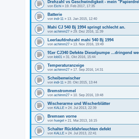
Drehzahl vs Geschwindigkeit - mein "Papierdr
von
Eichi
»
19. Feb 2017, 17:35
Batterie
von
indi-11
»
13. Jan 2015, 12:40
Mahi CJ 540 Bj 1994 springt schlecht an.
von
achimm27
»
29. Dez 2016, 11:39
Leerlaufdrehzahl mahi 540 Bj 1994
von
achimm27
»
13. Nov 2016, 19:49
91er CJ340 Defekte Dieselpumpe ...dringend w
von
lob01
»
31. Okt 2016, 15:44
Temperaturanzeige
von
achimm27
»
17. Sep 2016, 14:31
Scheibenwischer
von
indi-11
»
20. Okt 2015, 13:44
Bremstrommel
von
achimm27
»
10. Sep 2016, 19:48
Wischerarme und Wischerblätter
von
KALLE
»
24. Jul 2013, 22:39
Bremsen vorne
von
huegel
»
21. Mai 2013, 16:15
Schalter Rückfahrleuchten defekt
von
KALLE
»
24. Jul 2013, 22:41