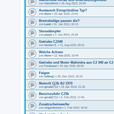
von
HansWurst
»
29. Aug 2023, 20:05
Austausch Einspritzdüse Typ?
von
Mane
»
20. Apr 2020, 23:41
Bremsbeläge passen die?
von
Lord
»
31. Jan 2010, 20:13
Stossdämpfer
von
peppe
»
2. Jun 2014, 15:29
Getriebe CJ340
von
Herbert E.
»
21. Aug 2020, 09:41
Welche Achsen
von
Mane
»
12. Mai 2020, 10:44
Getriebe und Motor Mahindra aus CJ 340 an CJ
von
Ferdinand
»
30. Apr 2020, 09:58
Felgen
von
helbing1
»
25. Dez 2019, 16:16
Motoröl Cj3b BJ 1970
von
gerald2712
»
18. Apr 2019, 21:30
Benzinzufuhr CJ3b
von
gerald2712
»
5. Feb 2019, 17:40
Zusatzscheinwerfer
von
Ungarnfreund
»
1. Feb 2019, 16:41