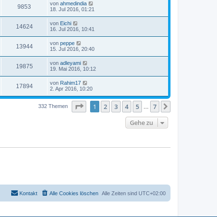
von
ahmedindia
9853
18. Jul 2016, 01:21
von
Eichi
14624
16. Jul 2016, 10:41
von
peppe
13944
15. Jul 2016, 20:40
von
adleyami
19875
19. Mai 2016, 10:12
von
Rahim17
17894
2. Apr 2016, 10:20
Seite
1
von
7
1
2
3
4
5
7
Nächste
332 Themen
…
Gehe zu
Kontakt
Alle Cookies löschen
Alle Zeiten sind
UTC+02:00