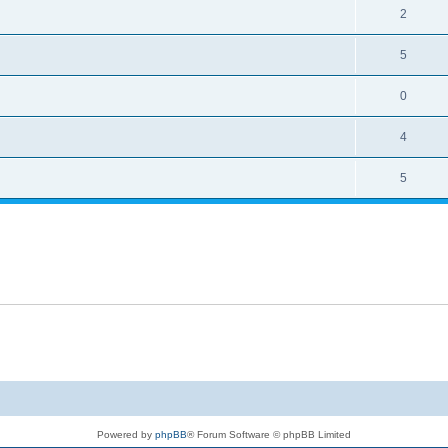
2
5
0
4
5
Powered by
phpBB
® Forum Software © phpBB Limited