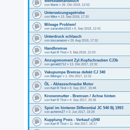
Werkstatthandbuch
von
Mario
»
26. Okt 2018, 12:02
Untersetzungsgetriebe
von
Mike
»
13. Sep 2018, 17:20
Mileage Problem!
von
sararobin1910
»
6. Sep 2018, 12:41
Unterdruck schlauch
von
toscanatoni
»
29. Aug 2018, 17:32
Handbremse
von
Karl R Tirol
»
3. Mai 2018, 21:03
Anzugsmoment Zyl.Kopfschrauben CJ3b
von
gerald2712
»
13. Okt 2017, 22:32
Vakupumpe Bremse defekt CJ 340
von
Bibinger
»
1. Okt 2017, 12:32
ÖL - Ablassschraube Motor
von
Karl R Tirol
»
8. Sep 2017, 19:48
Kronenmutter - Bremsen / Achse hinten
von
Karl R Tirol
»
4. Sep 2017, 20:36
Spiel im hinteren Differential JC 540 Bj 1993
von
achimm27
»
3. Jun 2017, 18:28
Kupplung Preis - Verkauf cj540
von
Karl R Tirol
»
11. Mai 2017, 16:17