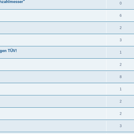
ehzahlmesser"
0
6
2
3
egen TÜV!
1
2
8
1
2
2
3