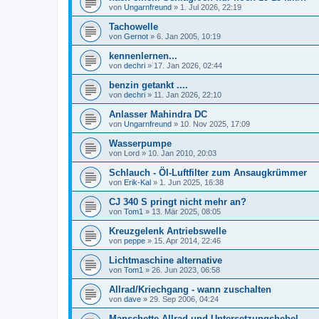
von
Ungarnfreund
»
1. Jul 2026, 22:19
Tachowelle
von
Gernot
»
6. Jan 2005, 10:19
kennenlernen...
von
dechri
»
17. Jan 2026, 02:44
benzin getankt ....
von
dechri
»
11. Jan 2026, 22:10
Anlasser Mahindra DC
von
Ungarnfreund
»
10. Nov 2025, 17:09
Wasserpumpe
von
Lord
»
10. Jan 2010, 20:03
Schlauch - Öl-Luftfilter zum Ansaugkrümmer
von
Erik-Kal
»
1. Jun 2025, 16:38
CJ 340 S pringt nicht mehr an?
von
Tom1
»
13. Mär 2025, 08:05
Kreuzgelenk Antriebswelle
von
peppe
»
15. Apr 2014, 22:46
Lichtmaschine alternative
von
Tom1
»
26. Jun 2023, 06:58
Allrad/Kriechgang - wann zuschalten
von
dave
»
29. Sep 2006, 04:24
Manschette Allrad und Untersetzungshebel