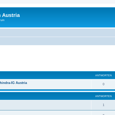
 Austria
orum
eiterte Suche
ANTWORTEN
indra-IG Austria
0
ANTWORTEN
1