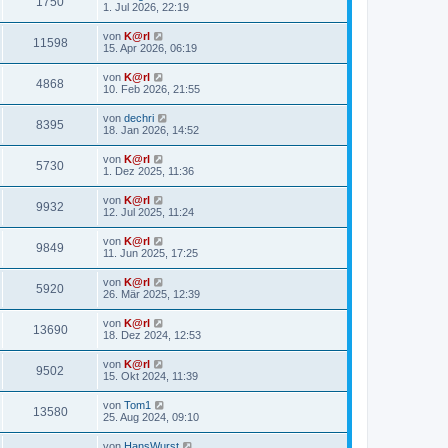
1750
1. Jul 2026, 22:19
von
K@rl
11598
15. Apr 2026, 06:19
von
K@rl
4868
10. Feb 2026, 21:55
von
dechri
8395
18. Jan 2026, 14:52
von
K@rl
5730
1. Dez 2025, 11:36
von
K@rl
9932
12. Jul 2025, 11:24
von
K@rl
9849
11. Jun 2025, 17:25
von
K@rl
5920
26. Mär 2025, 12:39
von
K@rl
13690
18. Dez 2024, 12:53
von
K@rl
9502
15. Okt 2024, 11:39
von
Tom1
13580
25. Aug 2024, 09:10
von
HansWurst