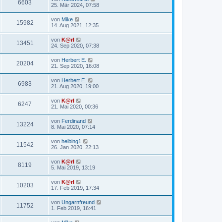
6603
25. Mär 2024, 07:58
von
Mike
15982
14. Aug 2021, 12:35
von
K@rl
13451
24. Sep 2020, 07:38
von
Herbert E.
20204
21. Sep 2020, 16:08
von
Herbert E.
6983
21. Aug 2020, 19:00
von
K@rl
6247
21. Mai 2020, 00:36
von
Ferdinand
13224
8. Mai 2020, 07:14
von
helbing1
11542
26. Jan 2020, 22:13
von
K@rl
8119
5. Mai 2019, 13:19
von
K@rl
10203
17. Feb 2019, 17:34
von
Ungarnfreund
11752
1. Feb 2019, 16:41