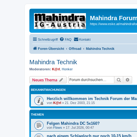
Mahindra Forum
https://www.eske.at/mahindraf
Schnellzugriff
FAQ
Kontakt
Foren-Übersicht
Offroad
Mahindra Technik
Mahindra Technik
Moderatoren:
K@rl
,
Honker
Suche
Erw
Neues Thema
BEKANNTMACHUNGEN
Herzlich willkommen im Technik Forum der Mah
von
K@rl
»
21. Dez 2003, 21:15
THEMEN
Felgen Mahindra DC 5x160?
von
Flows
»
17. Jul 2026, 00:47
nach einem Schlagloch nur noch 10-15 km/h