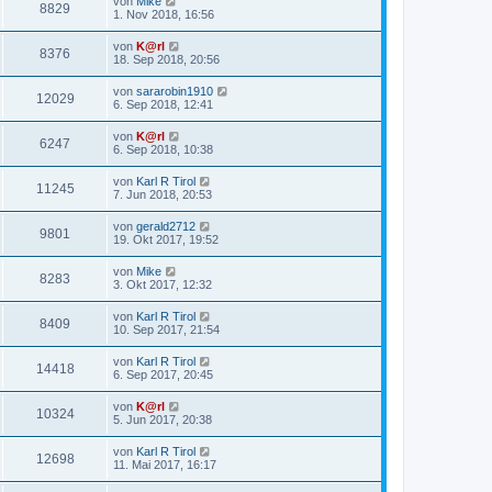
von
Mike
8829
1. Nov 2018, 16:56
von
K@rl
8376
18. Sep 2018, 20:56
von
sararobin1910
12029
6. Sep 2018, 12:41
von
K@rl
6247
6. Sep 2018, 10:38
von
Karl R Tirol
11245
7. Jun 2018, 20:53
von
gerald2712
9801
19. Okt 2017, 19:52
von
Mike
8283
3. Okt 2017, 12:32
von
Karl R Tirol
8409
10. Sep 2017, 21:54
von
Karl R Tirol
14418
6. Sep 2017, 20:45
von
K@rl
10324
5. Jun 2017, 20:38
von
Karl R Tirol
12698
11. Mai 2017, 16:17