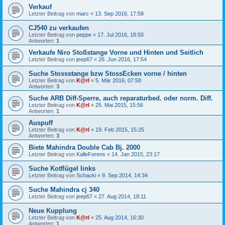
Verkauf
Letzter Beitrag von
marc
«
13. Sep 2016, 17:58
CJ540 zu verkaufen
Letzter Beitrag von
peppe
«
17. Jul 2016, 18:50
Antworten:
1
Verkaufe Niro Stoßstange Vorne und Hinten und Seitlich
Letzter Beitrag von
jeep67
«
26. Jun 2016, 17:54
Suche Stossstange bzw StossEcken vorne / hinten
Letzter Beitrag von
K@rl
«
5. Mär 2016, 07:58
Antworten:
3
Suche ARB Diff-Sperre, auch reparaturbed. oder norm. Diff.
Letzter Beitrag von
K@rl
«
25. Mai 2015, 15:56
Antworten:
1
Auspuff
Letzter Beitrag von
K@rl
«
19. Feb 2015, 15:25
Antworten:
3
Biete Mahindra Double Cab Bj. 2000
Letzter Beitrag von
KalleForens
«
14. Jan 2015, 23:17
Suche Kotflügel links
Letzter Beitrag von
Schacki
«
9. Sep 2014, 14:34
Suche Mahindra cj 340
Letzter Beitrag von
jeep67
«
27. Aug 2014, 18:11
Neue Kupplung
Letzter Beitrag von
K@rl
«
25. Aug 2014, 16:30
Antworten:
1