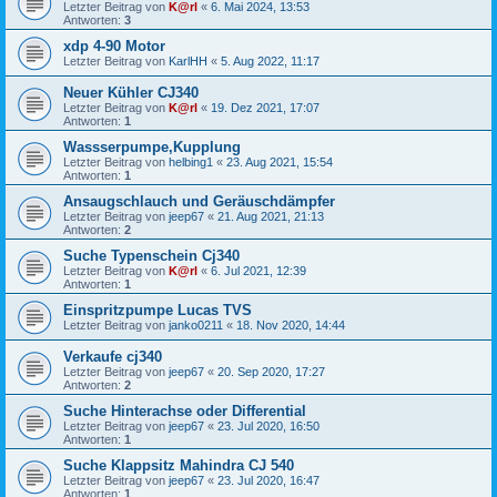
Letzter Beitrag von
K@rl
«
6. Mai 2024, 13:53
Antworten:
3
xdp 4-90 Motor
Letzter Beitrag von
KarlHH
«
5. Aug 2022, 11:17
Neuer Kühler CJ340
Letzter Beitrag von
K@rl
«
19. Dez 2021, 17:07
Antworten:
1
Wassserpumpe,Kupplung
Letzter Beitrag von
helbing1
«
23. Aug 2021, 15:54
Antworten:
1
Ansaugschlauch und Geräuschdämpfer
Letzter Beitrag von
jeep67
«
21. Aug 2021, 21:13
Antworten:
2
Suche Typenschein Cj340
Letzter Beitrag von
K@rl
«
6. Jul 2021, 12:39
Antworten:
1
Einspritzpumpe Lucas TVS
Letzter Beitrag von
janko0211
«
18. Nov 2020, 14:44
Verkaufe cj340
Letzter Beitrag von
jeep67
«
20. Sep 2020, 17:27
Antworten:
2
Suche Hinterachse oder Differential
Letzter Beitrag von
jeep67
«
23. Jul 2020, 16:50
Antworten:
1
Suche Klappsitz Mahindra CJ 540
Letzter Beitrag von
jeep67
«
23. Jul 2020, 16:47
Antworten:
1