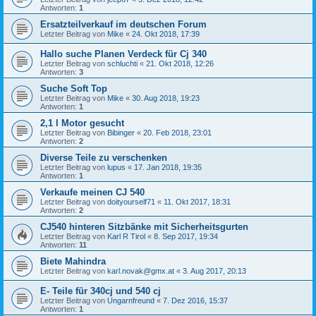
Antworten:
1
Ersatzteilverkauf im deutschen Forum
Letzter Beitrag von
Mike
«
24. Okt 2018, 17:39
Hallo suche Planen Verdeck für Cj 340
Letzter Beitrag von
schluchti
«
21. Okt 2018, 12:26
Antworten:
3
Suche Soft Top
Letzter Beitrag von
Mike
«
30. Aug 2018, 19:23
Antworten:
1
2,1 l Motor gesucht
Letzter Beitrag von
Bibinger
«
20. Feb 2018, 23:01
Antworten:
2
Diverse Teile zu verschenken
Letzter Beitrag von
lupus
«
17. Jan 2018, 19:35
Antworten:
1
Verkaufe meinen CJ 540
Letzter Beitrag von
doityourself71
«
11. Okt 2017, 18:31
Antworten:
2
CJ540 hinteren Sitzbänke mit Sicherheitsgurten
Letzter Beitrag von
Karl R Tirol
«
8. Sep 2017, 19:34
Antworten:
11
Biete Mahindra
Letzter Beitrag von
karl.novak@gmx.at
«
3. Aug 2017, 20:13
E- Teile für 340cj und 540 cj
Letzter Beitrag von
Ungarnfreund
«
7. Dez 2016, 15:37
Antworten:
1