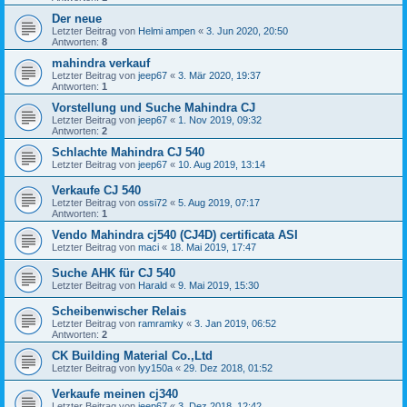
Der neue
Letzter Beitrag von
Helmi ampen
«
3. Jun 2020, 20:50
Antworten:
8
mahindra verkauf
Letzter Beitrag von
jeep67
«
3. Mär 2020, 19:37
Antworten:
1
Vorstellung und Suche Mahindra CJ
Letzter Beitrag von
jeep67
«
1. Nov 2019, 09:32
Antworten:
2
Schlachte Mahindra CJ 540
Letzter Beitrag von
jeep67
«
10. Aug 2019, 13:14
Verkaufe CJ 540
Letzter Beitrag von
ossi72
«
5. Aug 2019, 07:17
Antworten:
1
Vendo Mahindra cj540 (CJ4D) certificata ASI
Letzter Beitrag von
maci
«
18. Mai 2019, 17:47
Suche AHK für CJ 540
Letzter Beitrag von
Harald
«
9. Mai 2019, 15:30
Scheibenwischer Relais
Letzter Beitrag von
ramramky
«
3. Jan 2019, 06:52
Antworten:
2
CK Building Material Co.,Ltd
Letzter Beitrag von
lyy150a
«
29. Dez 2018, 01:52
Verkaufe meinen cj340
Letzter Beitrag von
jeep67
«
3. Dez 2018, 12:42