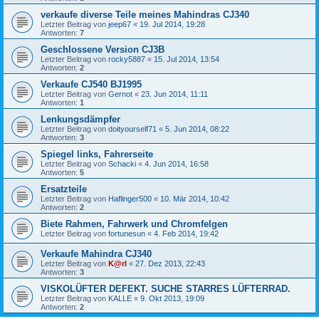
verkaufe diverse Teile meines Mahindras CJ340
Letzter Beitrag von
jeep67
«
19. Jul 2014, 19:28
Antworten:
7
Geschlossene Version CJ3B
Letzter Beitrag von
rocky5887
«
15. Jul 2014, 13:54
Antworten:
2
Verkaufe CJ540 BJ1995
Letzter Beitrag von
Gernot
«
23. Jun 2014, 11:11
Antworten:
1
Lenkungsdämpfer
Letzter Beitrag von
doityourself71
«
5. Jun 2014, 08:22
Antworten:
3
Spiegel links, Fahrerseite
Letzter Beitrag von
Schacki
«
4. Jun 2014, 16:58
Antworten:
5
Ersatzteile
Letzter Beitrag von
Haflinger500
«
10. Mär 2014, 10:42
Antworten:
2
Biete Rahmen, Fahrwerk und Chromfelgen
Letzter Beitrag von
fortunesun
«
4. Feb 2014, 19:42
Verkaufe Mahindra CJ340
Letzter Beitrag von
K@rl
«
27. Dez 2013, 22:43
Antworten:
3
VISKOLÜFTER DEFEKT. SUCHE STARRES LÜFTERRAD.
Letzter Beitrag von
KALLE
«
9. Okt 2013, 19:09
Antworten:
2