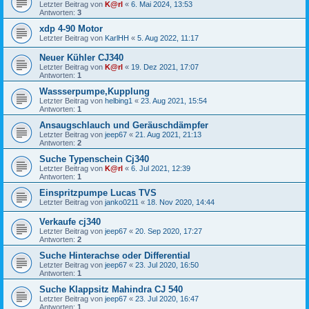
Letzter Beitrag von
K@rl
«
6. Mai 2024, 13:53
Antworten:
3
xdp 4-90 Motor
Letzter Beitrag von
KarlHH
«
5. Aug 2022, 11:17
Neuer Kühler CJ340
Letzter Beitrag von
K@rl
«
19. Dez 2021, 17:07
Antworten:
1
Wassserpumpe,Kupplung
Letzter Beitrag von
helbing1
«
23. Aug 2021, 15:54
Antworten:
1
Ansaugschlauch und Geräuschdämpfer
Letzter Beitrag von
jeep67
«
21. Aug 2021, 21:13
Antworten:
2
Suche Typenschein Cj340
Letzter Beitrag von
K@rl
«
6. Jul 2021, 12:39
Antworten:
1
Einspritzpumpe Lucas TVS
Letzter Beitrag von
janko0211
«
18. Nov 2020, 14:44
Verkaufe cj340
Letzter Beitrag von
jeep67
«
20. Sep 2020, 17:27
Antworten:
2
Suche Hinterachse oder Differential
Letzter Beitrag von
jeep67
«
23. Jul 2020, 16:50
Antworten:
1
Suche Klappsitz Mahindra CJ 540
Letzter Beitrag von
jeep67
«
23. Jul 2020, 16:47
Antworten:
1