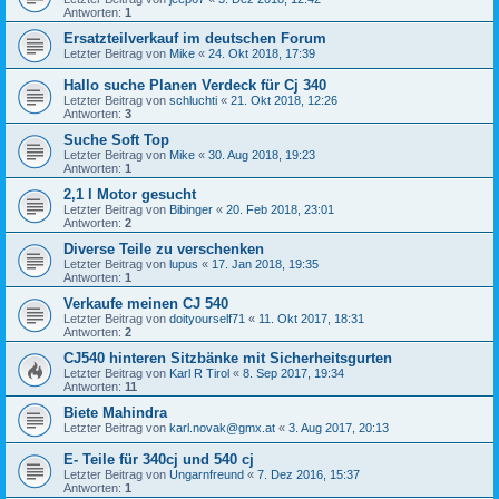
Antworten:
1
Ersatzteilverkauf im deutschen Forum
Letzter Beitrag von
Mike
«
24. Okt 2018, 17:39
Hallo suche Planen Verdeck für Cj 340
Letzter Beitrag von
schluchti
«
21. Okt 2018, 12:26
Antworten:
3
Suche Soft Top
Letzter Beitrag von
Mike
«
30. Aug 2018, 19:23
Antworten:
1
2,1 l Motor gesucht
Letzter Beitrag von
Bibinger
«
20. Feb 2018, 23:01
Antworten:
2
Diverse Teile zu verschenken
Letzter Beitrag von
lupus
«
17. Jan 2018, 19:35
Antworten:
1
Verkaufe meinen CJ 540
Letzter Beitrag von
doityourself71
«
11. Okt 2017, 18:31
Antworten:
2
CJ540 hinteren Sitzbänke mit Sicherheitsgurten
Letzter Beitrag von
Karl R Tirol
«
8. Sep 2017, 19:34
Antworten:
11
Biete Mahindra
Letzter Beitrag von
karl.novak@gmx.at
«
3. Aug 2017, 20:13
E- Teile für 340cj und 540 cj
Letzter Beitrag von
Ungarnfreund
«
7. Dez 2016, 15:37
Antworten:
1