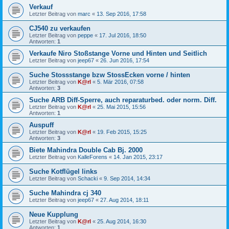
Verkauf
Letzter Beitrag von
marc
«
13. Sep 2016, 17:58
CJ540 zu verkaufen
Letzter Beitrag von
peppe
«
17. Jul 2016, 18:50
Antworten:
1
Verkaufe Niro Stoßstange Vorne und Hinten und Seitlich
Letzter Beitrag von
jeep67
«
26. Jun 2016, 17:54
Suche Stossstange bzw StossEcken vorne / hinten
Letzter Beitrag von
K@rl
«
5. Mär 2016, 07:58
Antworten:
3
Suche ARB Diff-Sperre, auch reparaturbed. oder norm. Diff.
Letzter Beitrag von
K@rl
«
25. Mai 2015, 15:56
Antworten:
1
Auspuff
Letzter Beitrag von
K@rl
«
19. Feb 2015, 15:25
Antworten:
3
Biete Mahindra Double Cab Bj. 2000
Letzter Beitrag von
KalleForens
«
14. Jan 2015, 23:17
Suche Kotflügel links
Letzter Beitrag von
Schacki
«
9. Sep 2014, 14:34
Suche Mahindra cj 340
Letzter Beitrag von
jeep67
«
27. Aug 2014, 18:11
Neue Kupplung
Letzter Beitrag von
K@rl
«
25. Aug 2014, 16:30
Antworten:
1