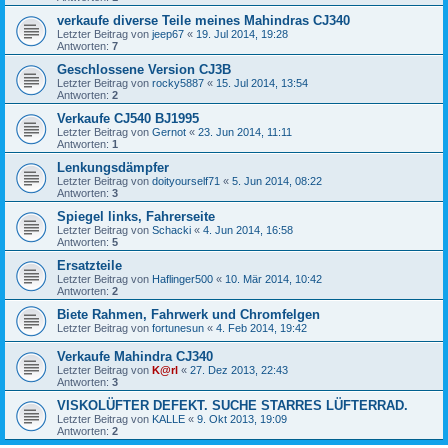
verkaufe diverse Teile meines Mahindras CJ340
Letzter Beitrag von
jeep67
«
19. Jul 2014, 19:28
Antworten:
7
Geschlossene Version CJ3B
Letzter Beitrag von
rocky5887
«
15. Jul 2014, 13:54
Antworten:
2
Verkaufe CJ540 BJ1995
Letzter Beitrag von
Gernot
«
23. Jun 2014, 11:11
Antworten:
1
Lenkungsdämpfer
Letzter Beitrag von
doityourself71
«
5. Jun 2014, 08:22
Antworten:
3
Spiegel links, Fahrerseite
Letzter Beitrag von
Schacki
«
4. Jun 2014, 16:58
Antworten:
5
Ersatzteile
Letzter Beitrag von
Haflinger500
«
10. Mär 2014, 10:42
Antworten:
2
Biete Rahmen, Fahrwerk und Chromfelgen
Letzter Beitrag von
fortunesun
«
4. Feb 2014, 19:42
Verkaufe Mahindra CJ340
Letzter Beitrag von
K@rl
«
27. Dez 2013, 22:43
Antworten:
3
VISKOLÜFTER DEFEKT. SUCHE STARRES LÜFTERRAD.
Letzter Beitrag von
KALLE
«
9. Okt 2013, 19:09
Antworten:
2