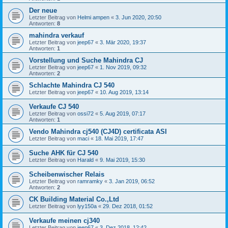
Der neue
Letzter Beitrag von
Helmi ampen
«
3. Jun 2020, 20:50
Antworten:
8
mahindra verkauf
Letzter Beitrag von
jeep67
«
3. Mär 2020, 19:37
Antworten:
1
Vorstellung und Suche Mahindra CJ
Letzter Beitrag von
jeep67
«
1. Nov 2019, 09:32
Antworten:
2
Schlachte Mahindra CJ 540
Letzter Beitrag von
jeep67
«
10. Aug 2019, 13:14
Verkaufe CJ 540
Letzter Beitrag von
ossi72
«
5. Aug 2019, 07:17
Antworten:
1
Vendo Mahindra cj540 (CJ4D) certificata ASI
Letzter Beitrag von
maci
«
18. Mai 2019, 17:47
Suche AHK für CJ 540
Letzter Beitrag von
Harald
«
9. Mai 2019, 15:30
Scheibenwischer Relais
Letzter Beitrag von
ramramky
«
3. Jan 2019, 06:52
Antworten:
2
CK Building Material Co.,Ltd
Letzter Beitrag von
lyy150a
«
29. Dez 2018, 01:52
Verkaufe meinen cj340
Letzter Beitrag von
jeep67
«
3. Dez 2018, 12:42