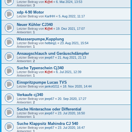
Letzter Beitrag von
K@rl
«
6. Mai 2024, 13:53
Antworten:
3
xdp 4-90 Motor
Letzter Beitrag von
KarlHH
«
5. Aug 2022, 11:17
Neuer Kühler CJ340
Letzter Beitrag von
K@rl
«
19. Dez 2021, 17:07
Antworten:
1
Wassserpumpe,Kupplung
Letzter Beitrag von
helbing1
«
23. Aug 2021, 15:54
Antworten:
1
Ansaugschlauch und Geräuschdämpfer
Letzter Beitrag von
jeep67
«
21. Aug 2021, 21:13
Antworten:
2
Suche Typenschein Cj340
Letzter Beitrag von
K@rl
«
6. Jul 2021, 12:39
Antworten:
1
Einspritzpumpe Lucas TVS
Letzter Beitrag von
janko0211
«
18. Nov 2020, 14:44
Verkaufe cj340
Letzter Beitrag von
jeep67
«
20. Sep 2020, 17:27
Antworten:
2
Suche Hinterachse oder Differential
Letzter Beitrag von
jeep67
«
23. Jul 2020, 16:50
Antworten:
1
Suche Klappsitz Mahindra CJ 540
Letzter Beitrag von
jeep67
«
23. Jul 2020, 16:47
Antworten:
1