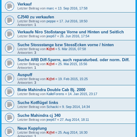
Verkauf
Letzter Beitrag von
marc
«
13. Sep 2016, 17:58
CJ540 zu verkaufen
Letzter Beitrag von
peppe
«
17. Jul 2016, 18:50
Antworten:
1
Verkaufe Niro Stoßstange Vorne und Hinten und Seitlich
Letzter Beitrag von
jeep67
«
26. Jun 2016, 17:54
Suche Stossstange bzw StossEcken vorne / hinten
Letzter Beitrag von
K@rl
«
5. Mär 2016, 07:58
Antworten:
3
Suche ARB Diff-Sperre, auch reparaturbed. oder norm. Diff.
Letzter Beitrag von
K@rl
«
25. Mai 2015, 15:56
Antworten:
1
Auspuff
Letzter Beitrag von
K@rl
«
19. Feb 2015, 15:25
Antworten:
3
Biete Mahindra Double Cab Bj. 2000
Letzter Beitrag von
KalleForens
«
14. Jan 2015, 23:17
Suche Kotflügel links
Letzter Beitrag von
Schacki
«
9. Sep 2014, 14:34
Suche Mahindra cj 340
Letzter Beitrag von
jeep67
«
27. Aug 2014, 18:11
Neue Kupplung
Letzter Beitrag von
K@rl
«
25. Aug 2014, 16:30
Antworten:
1