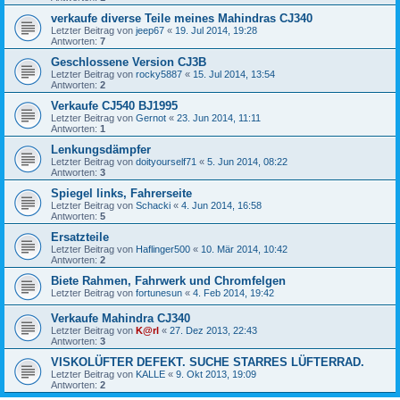
verkaufe diverse Teile meines Mahindras CJ340
Letzter Beitrag von
jeep67
«
19. Jul 2014, 19:28
Antworten:
7
Geschlossene Version CJ3B
Letzter Beitrag von
rocky5887
«
15. Jul 2014, 13:54
Antworten:
2
Verkaufe CJ540 BJ1995
Letzter Beitrag von
Gernot
«
23. Jun 2014, 11:11
Antworten:
1
Lenkungsdämpfer
Letzter Beitrag von
doityourself71
«
5. Jun 2014, 08:22
Antworten:
3
Spiegel links, Fahrerseite
Letzter Beitrag von
Schacki
«
4. Jun 2014, 16:58
Antworten:
5
Ersatzteile
Letzter Beitrag von
Haflinger500
«
10. Mär 2014, 10:42
Antworten:
2
Biete Rahmen, Fahrwerk und Chromfelgen
Letzter Beitrag von
fortunesun
«
4. Feb 2014, 19:42
Verkaufe Mahindra CJ340
Letzter Beitrag von
K@rl
«
27. Dez 2013, 22:43
Antworten:
3
VISKOLÜFTER DEFEKT. SUCHE STARRES LÜFTERRAD.
Letzter Beitrag von
KALLE
«
9. Okt 2013, 19:09
Antworten:
2