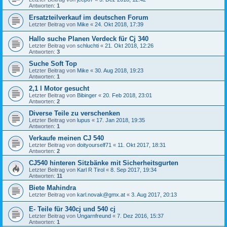
Antworten:
1
Ersatzteilverkauf im deutschen Forum
Letzter Beitrag von
Mike
«
24. Okt 2018, 17:39
Hallo suche Planen Verdeck für Cj 340
Letzter Beitrag von
schluchti
«
21. Okt 2018, 12:26
Antworten:
3
Suche Soft Top
Letzter Beitrag von
Mike
«
30. Aug 2018, 19:23
Antworten:
1
2,1 l Motor gesucht
Letzter Beitrag von
Bibinger
«
20. Feb 2018, 23:01
Antworten:
2
Diverse Teile zu verschenken
Letzter Beitrag von
lupus
«
17. Jan 2018, 19:35
Antworten:
1
Verkaufe meinen CJ 540
Letzter Beitrag von
doityourself71
«
11. Okt 2017, 18:31
Antworten:
2
CJ540 hinteren Sitzbänke mit Sicherheitsgurten
Letzter Beitrag von
Karl R Tirol
«
8. Sep 2017, 19:34
Antworten:
11
Biete Mahindra
Letzter Beitrag von
karl.novak@gmx.at
«
3. Aug 2017, 20:13
E- Teile für 340cj und 540 cj
Letzter Beitrag von
Ungarnfreund
«
7. Dez 2016, 15:37
Antworten:
1