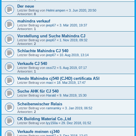
Der neue
Letzter Beitrag von
Helmi ampen
«
3. Jun 2020, 20:50
Antworten:
8
mahindra verkauf
Letzter Beitrag von
jeep67
«
3. Mär 2020, 19:37
Antworten:
1
Vorstellung und Suche Mahindra CJ
Letzter Beitrag von
jeep67
«
1. Nov 2019, 09:32
Antworten:
2
Schlachte Mahindra CJ 540
Letzter Beitrag von
jeep67
«
10. Aug 2019, 13:14
Verkaufe CJ 540
Letzter Beitrag von
ossi72
«
5. Aug 2019, 07:17
Antworten:
1
Vendo Mahindra cj540 (CJ4D) certificata ASI
Letzter Beitrag von
maci
«
18. Mai 2019, 17:47
Suche AHK für CJ 540
Letzter Beitrag von
Harald
«
9. Mai 2019, 15:30
Scheibenwischer Relais
Letzter Beitrag von
ramramky
«
3. Jan 2019, 06:52
Antworten:
2
CK Building Material Co.,Ltd
Letzter Beitrag von
lyy150a
«
29. Dez 2018, 01:52
Verkaufe meinen cj340
Letzter Beitrag von
jeep67
«
3. Dez 2018, 12:42