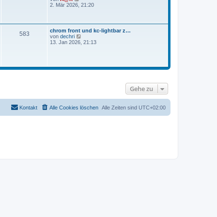
e
e
2. Mär 2026, 21:20
t
r
u
r
B
e
a
e
s
g
i
t
chrom front und kc-lightbar z…
t
583
e
N
von
dechri
r
r
e
13. Jan 2026, 21:13
a
B
u
g
e
e
i
s
t
t
r
e
a
r
g
B
Gehe zu
e
i
t
r
Kontakt
Alle Cookies löschen
Alle Zeiten sind
UTC+02:00
a
g