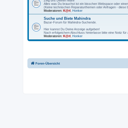
Zeig uns Deinen Mahi!
Alles was Du brauchst ist ein bisschen Webspace oder einen
(Keine technischen Reparaturthemen oder Anfragen - diese b
Moderatoren:
K@rl
,
Honker
Suche und Biete Mahindra
Bazar-Forum für Mahindra-Suchende.
Hier kannst Du Deine Anzeige aufgeben!
Nach erfolgeichem Abschluss hinterlasse bitte eine Notiz für 
Moderatoren:
K@rl
,
Honker
Foren-Übersicht