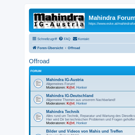
Mahindra Forum
https://www.eske.at/mahindraf
Schnellzugriff
FAQ
Kontakt
Foren-Übersicht
Offroad
Offroad
FORUM
Mahindra IG-Austria
Allgemeines Forum!
Moderatoren:
K@rl
,
Honker
Mahindra IG-Deutschland
Allgemeine Themen aus unserem Nachbarland!
Moderatoren:
K@rl
,
Honker
Mahindra Technik
Alles rund um Technik, Reparatur und Wartung des Dieselkr
Hier wird Dir bei technischen Problemen und Fragen geholfen
Moderatoren:
K@rl
,
Honker
Bilder und Videos von Mahis und Treffen