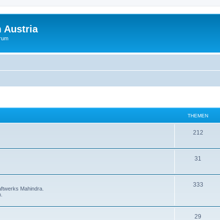
 Austria
orum
THEMEN
212
31
333
aftwerks Mahindra.
.
29