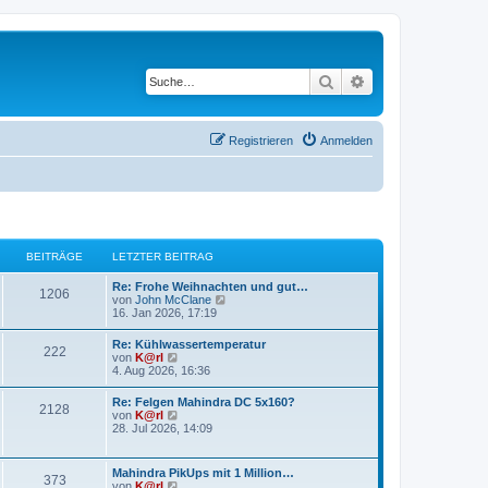
Suche
Erweiterte Suche
Registrieren
Anmelden
BEITRÄGE
LETZTER BEITRAG
Re: Frohe Weihnachten und gut…
1206
N
von
John McClane
e
16. Jan 2026, 17:19
u
e
Re: Kühlwassertemperatur
222
s
N
von
K@rl
t
e
4. Aug 2026, 16:36
e
u
r
e
Re: Felgen Mahindra DC 5x160?
B
2128
s
N
von
K@rl
e
t
e
28. Jul 2026, 14:09
i
e
u
t
r
e
r
B
s
a
Mahindra PikUps mit 1 Million…
e
373
t
g
N
von
K@rl
i