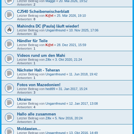
Letzter Beitrag von
Magge
«
20. Mai 2026, 19:52
Antworten:
2
CJ540 Scheibenwischerblatt
Letzter Beitrag von
K@rl
«
25. Mär 2026, 19:10
Antworten:
8
Mahindra DC (Paula) läuft wieder!
Letzter Beitrag von
Ungarnfreund
«
10. Nov 2025, 17:06
Antworten:
11
Händler für Teile
Letzter Beitrag von
K@rl
«
28. Dez 2021, 15:59
Antworten:
1
Videos rund um den Mahi
Letzter Beitrag von
Zifix
«
3. Okt 2020, 21:24
Antworten:
1
Nächster Halt - Teheran
Letzter Beitrag von
Ungarnfreund
«
11. Jun 2018, 19:42
Antworten:
1
Fotos von Mazedonien!
Letzter Beitrag von
hedi99
«
31. Jan 2017, 15:24
Antworten:
3
Ukraine
Letzter Beitrag von
Ungarnfreund
«
12. Jan 2017, 13:08
Antworten:
4
Hallo alle zusammen
Letzter Beitrag von
Zifix
«
5. Nov 2016, 20:24
Antworten:
3
Moldawien...
Letzter Beitrag von
Ungarnfreund
«
13. Okt 2016, 14:49