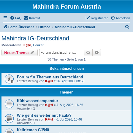
Mahindra Forum Austria
FAQ
Kontakt
Registrieren
Anmelden
S
Foren-Übersicht
Offroad
Mahindra IG-Deutschland
u
Mahindra IG-Deutschland
c
Moderatoren:
K@rl
,
Honker
h
Suche
Erweiterte Suche
Neues Thema
e
30 Themen • Seite
1
von
1
Bekanntmachungen
Forum für Themen aus Deutschland
Letzter Beitrag von
K@rl
«
26. Apr 2009, 08:58
Themen
Kühlwassertemperatur
Letzter Beitrag von
K@rl
«
4. Aug 2026, 16:36
Antworten:
1
Wie geht es weiter mit Paula?
Letzter Beitrag von
K@rl
«
6. Jul 2026, 15:46
Antworten:
1
Keilriemen CJ540