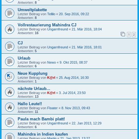
Antworten:
8
Umweltplakette
Letzter Beitrag von
Tellilo
«
20. Sep 2016, 09:22
Antworten:
8
Vollrestaurierung Mahindra CJ
Letzter Beitrag von
Ungarnfreund
«
21. Mär 2016, 18:04
Antworten:
16
1
2
CJ
Letzter Beitrag von
Ungarnfreund
«
21. Mär 2016, 18:01
Antworten:
5
Urlaub
Letzter Beitrag von
Newo
«
9. Okt 2015, 08:37
Antworten:
6
Neue Kupplung
Letzter Beitrag von
K@rl
«
25. Aug 2014, 16:30
Antworten:
1
nächste Urlaub...
Letzter Beitrag von
K@rl
«
3. Jul 2014, 23:50
Antworten:
13
Hallo Leute!!
Letzter Beitrag von
Floater
«
8. Nov 2013, 09:43
Antworten:
11
Paula mach Bambi platt!
Letzter Beitrag von
Ungarnfreund
«
22. Jan 2013, 12:29
Antworten:
6
Mahindra in Indien kaufen
Letzter Beitrag von
Martin
«
21. Jan 2013, 13:27