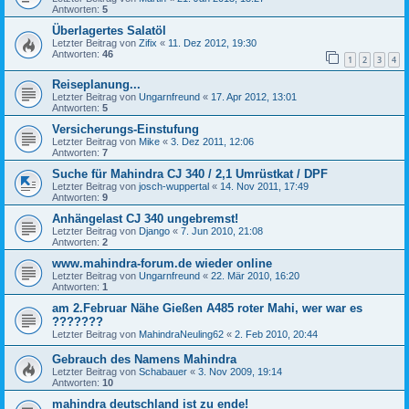
Antworten:
5
Überlagertes Salatöl
Letzter Beitrag von
Zifix
«
11. Dez 2012, 19:30
Antworten:
46
1
2
3
4
Reiseplanung...
Letzter Beitrag von
Ungarnfreund
«
17. Apr 2012, 13:01
Antworten:
5
Versicherungs-Einstufung
Letzter Beitrag von
Mike
«
3. Dez 2011, 12:06
Antworten:
7
Suche für Mahindra CJ 340 / 2,1 Umrüstkat / DPF
Letzter Beitrag von
josch-wuppertal
«
14. Nov 2011, 17:49
Antworten:
9
Anhängelast CJ 340 ungebremst!
Letzter Beitrag von
Django
«
7. Jun 2010, 21:08
Antworten:
2
www.mahindra-forum.de wieder online
Letzter Beitrag von
Ungarnfreund
«
22. Mär 2010, 16:20
Antworten:
1
am 2.Februar Nähe Gießen A485 roter Mahi, wer war es
???????
Letzter Beitrag von
MahindraNeuling62
«
2. Feb 2010, 20:44
Gebrauch des Namens Mahindra
Letzter Beitrag von
Schabauer
«
3. Nov 2009, 19:14
Antworten:
10
mahindra deutschland ist zu ende!